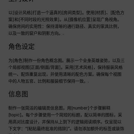
以[设计风格]打造一个逼真的[房间类型]。使用[材质]、[配色方
案]和[不同时段的光照效果]。从[摄像机位置]呈现广角视角。
确保房间的实用性：保持清晰的通行路径、真实的家具比例，
以及一致的窗户和阴影方向。.
角色设定
为[角色]制作一份角色概念图。展示一个全身英雄姿势，以及三
个局部视图[正面/侧面/背面]。采用[艺术风格]，保持服装风格
统一、配饰重复出现，并使用清晰的配色方案。确保每个视图
中的人物五官、比例和服装细节保持一致。.
信息图
制作一张简洁的编辑类信息图，用[number]个步骤解释
[topic]。每个步骤使用一个简短的标题，配以简单的图标，采
用高对比度设计，并保持从上到下的逻辑阅读顺序。仅呈现以
下文字：“[粘贴最终批准的措辞]”。请勿添加额外的标签或装饰