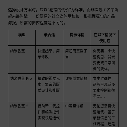
选择设计方案时，应以“犯错的代价”为标准，而非看哪个名字听
起来最时髦。一份简易的社交媒体草稿和一张排版精准的产品
海报，所需的把控程度是不同的。.
模型
最合适
提示详情
在以下情况下
使用它
纳米香蕉
快速起草，简
简短而直截了
你需要一个快
单修改
当
速构思、背景
变更或日常图
像的变体。.
纳米香蕉 Pro
精致的视觉元
详细创意简报
文本准确性、
素、复杂的版
品牌呈现或多
式设计和排版
要素控制都很
重要。.
纳米香蕉 2
借助新一代控
中等至详细
无论您需要快
件和编辑控件
速迭代、基于
实现快速迭代
最新信息的工
作流程，还是