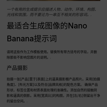
一个有用的生成提示应描述人物、动作、环境、构图、
光线和氛围，而不要沦为一串互不相关的形容词。.
最适合生成图像的Nano
Banana提示词
请将这些作为工作模板使用。替换所有带方括号的字段，并删
除那些不影响您图片的说明。.
产品摄影
拍摄一张[产品]置于[表面]上的逼真摄影棚产品照片。采用[拍摄
角度]、[布光方案]以及符合[品牌风格]的配色方案。 确保产品
形状、标签位置和材质表面处理的准确性。添加自然的接触阴
影和逼真的倒影。采用[宽高比]的构图，并在[左/右]侧留出干净
的留白空间。.