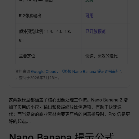
512像素输出
可用
未
额外预览比例：1:4、4:1、1:8、
已开放预览
未
8:1
主要定位
快速、高效的迭代
复
资料来源
Google Cloud，《终极 Nano Banana 提示词指南》“
,
，查阅于2026年7月28日。.
这两款模型都涵盖了核心图像处理工作流。Nano Banana 2 增
加了实用的小尺寸输出和极端缩放比例选项，有助于快速迭
代；而当复杂的商业素材需要更严格的创意指导时，Pro 仍是更
好的起点。.
Nano Banana 提示公式