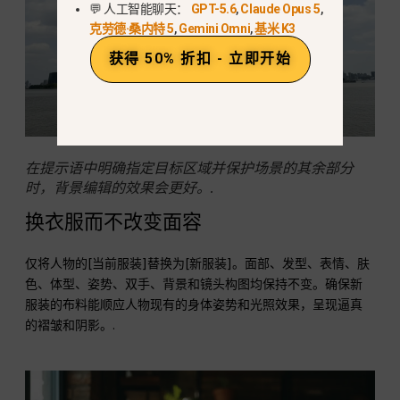
💬 人工智能聊天：
GPT-5.6
,
Claude Opus 5
,
克劳德·桑内特 5
,
Gemini Omni
,
基米 K3
获得 50% 折扣 - 立即开始
在提示语中明确指定目标区域并保护场景的其余部分
时，背景编辑的效果会更好。.
换衣服而不改变面容
仅将人物的[当前服装]替换为[新服装]。面部、发型、表情、肤
色、体型、姿势、双手、背景和镜头构图均保持不变。确保新
服装的布料能顺应人物现有的身体姿势和光照效果，呈现逼真
的褶皱和阴影。.