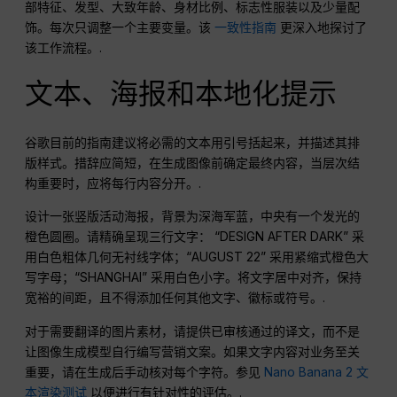
部特征、发型、大致年龄、身材比例、标志性服装以及少量配
饰。每次只调整一个主要变量。该
一致性指南
更深入地探讨了
该工作流程。.
文本、海报和本地化提示
谷歌目前的指南建议将必需的文本用引号括起来，并描述其排
版样式。措辞应简短，在生成图像前确定最终内容，当层次结
构重要时，应将每行内容分开。.
设计一张竖版活动海报，背景为深海军蓝，中央有一个发光的
橙色圆圈。请精确呈现三行文字： “DESIGN AFTER DARK” 采
用白色粗体几何无衬线字体；“AUGUST 22” 采用紧缩式橙色大
写字母；“SHANGHAI” 采用白色小字。将文字居中对齐，保持
宽裕的间距，且不得添加任何其他文字、徽标或符号。.
对于需要翻译的图片素材，请提供已审核通过的译文，而不是
让图像生成模型自行编写营销文案。如果文字内容对业务至关
重要，请在生成后手动核对每个字符。参见
Nano Banana 2 文
本渲染测试
以便进行有针对性的评估。.