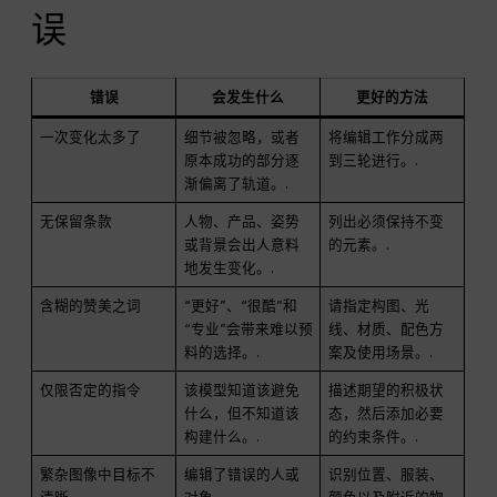
误
错误
会发生什么
更好的方法
一次变化太多了
细节被忽略，或者
将编辑工作分成两
原本成功的部分逐
到三轮进行。.
渐偏离了轨道。.
无保留条款
人物、产品、姿势
列出必须保持不变
或背景会出人意料
的元素。.
地发生变化。.
含糊的赞美之词
“更好”、“很酷”和
请指定构图、光
“专业”会带来难以预
线、材质、配色方
料的选择。.
案及使用场景。.
仅限否定的指令
该模型知道该避免
描述期望的积极状
什么，但不知道该
态，然后添加必要
构建什么。.
的约束条件。.
繁杂图像中目标不
编辑了错误的人或
识别位置、服装、