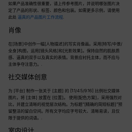
如果产品准确性很重要，请上传参考图片，并说明哪张图片决
定了产品的形状、标签、颜色和包装。如需更多示例，请使用
此处
逼真的产品图片工作流程
.
肖像
在[场景]中创作一幅[人物描述]的写实肖像画。采用[特写/中景/
全身]构图，运用[镜头风格]和[光影效果]。保持自然的肌肤质
感、逼真的双手以及真实的表情。背景应衬托主体，而不应与
主体争夺注意力。.
社交媒体创意
为 [平台] 制作一张关于 [主题] 的 [1:1/4:5/9:16] 比例社交媒体
图片。将 [主体] 放置在 [位置]。 使用[配色方案]，采用强烈对
比，并建立清晰的视觉层次结构。为标题“[精确的简短标题]”预
留整洁的留白空间。所有文字均应字号较大、清晰易读，且仅
限于提供的词语。.
室内设计