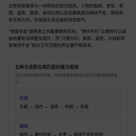
仅将背景替换为一间明亮的现代厨房。人物的面部、发型、表
情、姿势、服装、身体比例以及拍摄角度均保持不变。保持原
有光线方向，并保留头发边缘的自然细节。.
“保留条款”是两者之间最重要的区别。“换件衬衫”让模特可以自
由地重新诠释整张图片；而“只换衬衫；面部、姿势、光线和背
景保持不变”则对工作范围的界定要严格得多。.
五种与该职位相匹配的提示框架
先从左侧的操作开始，然后根据右侧经过验证的框架构建提
示。.
生成
主题 → 动作 → 语境 → 构图 → 风格
编辑
操作 → 确切目标 → 变更 → 保持不变的内容