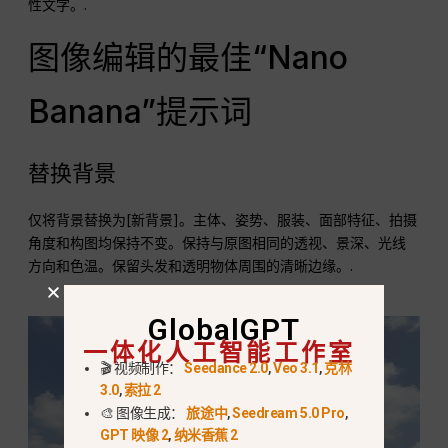
性文字。.
图像编辑的最佳“Nano
Banana”提示词
替换背景
仅将背景替换为[新背景]。主体、姿势、服装、面部特征、拍摄
角度和构图均保持不变。保持与原图相同的透视、景深、光线
方向和色温。保留头发和透明物体周围的清晰边缘。.
GlobalGPT
一体化人工智能工作室
🎬 视频制作：
Seedance 2.0
,
Veo 3.1
,
克林
3.0
,
索拉 2
🎨 图像生成：
旅途中
,
Seedream 5.0 Pro
,
GPT 映像 2
,
纳米香蕉 2