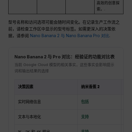
高效的创意探
索。.
型号名称和访问选项可能会随时间变化。在记录生产工作流之
前，请检查工作区中显示的型号标签。如需更深入的决策依
据，请参阅
Nano Banana 2 与 Nano Banana Pro 对比
.
Nano Banana 2 与 Pro 对比：经验证的功能对比表
当前 Google Cloud 模型的相关事实，这些事实会影响提示
词和输出结果的选择
决策因素
纳米香蕉 2
纳米
实时网络信息
包括
包
文本与本地化
支持
支
1K、2K 和 4K 输出
支持
支