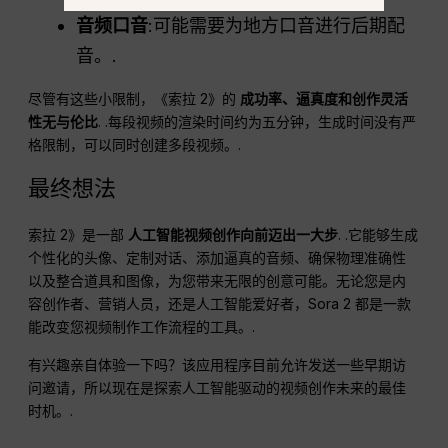
音频口音
:可能需要为地方口音进行后期配
音。.
尽管有这些小限制，《索拉 2》的
成功率、逼真度和创作灵活
性无与伦比
. .每段视频的渲染时间约为五分钟，生成时间没有严
格限制，可以同时创建多段视频。.
最终想法
索拉 2》是一部
人工智能视频创作向前迈出一大步
. .它能够生成
个性化的头像、定制对话、添加逼真的音频、确保物理准确性
以及整合道具和图像，为您带来无限的创意可能。无论您是内
容创作者、营销人员，还是人工智能爱好者，Sora 2 都是一款
能改变您视频制作工作流程的工具。.
有兴趣亲自体验一下吗？该应用程序目前允许发送一些早期访
问邀请，所以现在是探索人工智能驱动的视频创作未来的最佳
时机。.