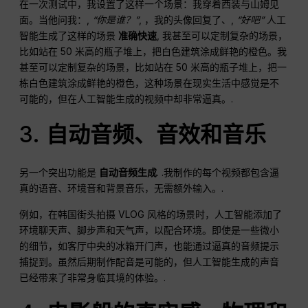
在一次测试中，我设置了这样一个场景：我穿着西装与山姆见
面。当他问我：,
“你是谁？”
, ，我的头像回复了、,
“好吧”
人工
智能生成了这样的场景
准确快速
, 我甚至可以定制复杂的场景，
比如站在 50 米高的瓶子堆上，把白色建筑涂成鲜艳的橙色。我
甚至可以定制复杂的场景，比如站在 50 米高的瓶子堆上，把一
栋白色建筑涂成鲜艳的橙色，这种场景在现实生活中感觉是不
可能的，但在人工智能生成的视频中却非常逼真。.
3.
自动音频、音效和音乐
另一个突出功能是
自动音频生成
. .我制作的每个视频都包含逼
真的语音、环境音和背景音乐，无需额外输入。.
例如，在韩国街头拍摄 VLOG 风格的场景时，人工智能添加了
环境聊天声、脚步声和天气声，以配合环境。即使是一些微小
的细节，如客厅中央的冰箱开门声，也能通过逼真的音频提示
捕捉到。虽然后期制作配音是可能的，但人工智能生成的声音
已经带来了非常身临其境的体验。.