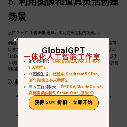
5.
利用图像和道具灵活创建
场景
索拉 2 允许
上传图像
道具，实现完全定制的场景。.
例如，我上传了一张
iPhone 17 Pro Max 包装盒
, 我的头像可
GlobalGPT
以拿着它在泳池边上演开箱秀。结合文字提示，这项功能可以
一体化人工智能工作室
让任何人
创建高度个性化的视频
用于市场营销、社交媒体或个
🎬 视频制作：
Seedance 2.0
,
Veo 3.1
,
克林
人项目。我还尝试了时装走秀场景和戏剧性的城市故事--从姿势
3.0
,
索拉 2
到拍摄角度，每个细节都可以定制。.
🎨 图像生成：
旅途中
,
Seedream 5.0 Pro
,
次要限制
GPT 映像 2
,
纳米香蕉 2
💬 人工智能聊天：
GPT-5.6
,
Claude Opus 5
,
克劳德·桑内特 5
,
Gemini Omni
,
基米 K3
决议
:视频目前以大约 700p 的速度呈现，
获得 50% 折扣 - 立即开始
并包含水印。.
宽高比
:请求的 16:9 视频有时会呈现为
9:16。.