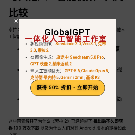
比较
索拉 2》的竞争对手包括
GlobalGPT
纳米香蕉
,
Kling 2.5 Pro
, 以及其他人
一体化人工智能工作室
工智能视频生成器。基于我的实践经验：
🎬 视频制作：
Seedance 2.0
,
Veo 3.1
,
克林
视频质量
:Sora 2 优惠
更逼真的动作和照
3.0
,
索拉 2
明
, 尤其是人类角色。.
🎨 图像生成：
旅途中
,
Seedream 5.0 Pro
,
GPT 映像 2
,
纳米香蕉 2
易用性
:该应用程序非常直观，即使没有视
💬 人工智能聊天：
GPT-5.6
,
Claude Opus 5
,
克劳德·桑内特 5
,
Gemini Omni
,
基米 K3
频编辑经验的用户也能制作出专业的效
果。.
获得 50% 折扣 - 立即开始
速度
:视频生成速度快于许多竞争对手；简
单的编辑和迭代只需不到一半的时间。.
这些因素解释了为什么《索拉 2》已经超越了
推出后不久即获
得 100 万次下载
以及为什么人们对其 Android 版本的期待如此
之高。.