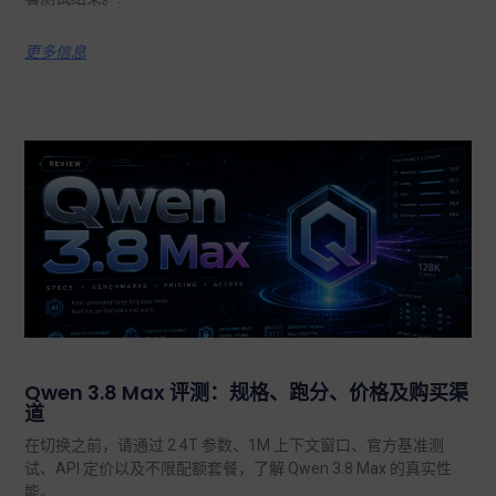
更多信息
Qwen 3.8 Max 评测：规格、跑分、价格及购买渠
道
在切换之前，请通过 2.4T 参数、1M 上下文窗口、官方基准测
试、API 定价以及不限配额套餐，了解 Qwen 3.8 Max 的真实性
能。.