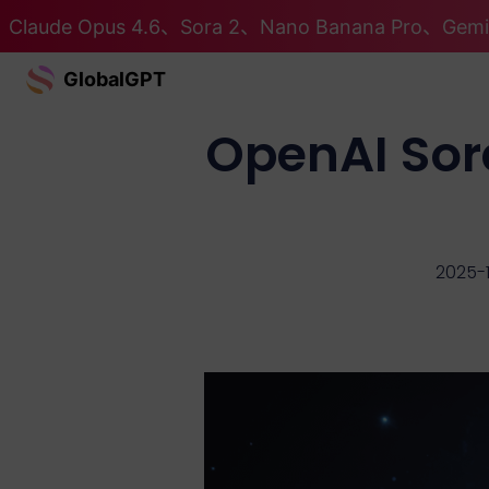
Claude Opus 4.6、Sora 2、Nano Banana Pro、G
GlobalGPT
OpenAI 
2025-