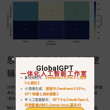
思维模式 “的突破：空间逻
GlobalGPT
辑与复杂提示理解
一体化人工智能工作室
🎬 视频制作：
Seedance 2.0
,
Veo 3.1
,
克林
3.0
,
索拉 2
2026 中最重要的飞跃是为图像引入了 “思考模式”。在以前的版
🎨 图像生成：
旅途中
,
Seedream 5.0 Pro
,
本中，模型经常忽略复杂的空间介词，如 “后面”、“下面 ”或
GPT 映像 2
,
纳米香蕉 2
"部分被遮挡"。”
💬 人工智能聊天：
GPT-5.6
,
Claude Opus 5
,
克劳德·桑内特 5
,
Gemini Omni
,
基米 K3
NB2 的推理回路会在启动扩散过程之前评估提示的物理逻辑。