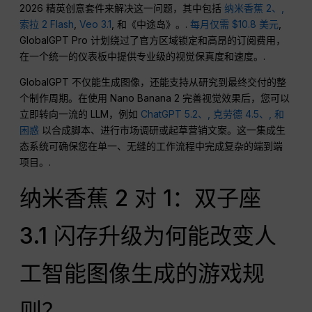
2026 精英创意套件来解决这一问题，其中包括
纳米香蕉 2、,
索拉 2 Flash
,
Veo 3.1
, 和《中途岛》。.
每月仅需 $10.8 美元
,
GlobalGPT Pro 计划绕过了官方区域锁定和高昂的订阅费用，
在一个统一的仪表板中提供专业级的视觉保真度和速度。.
GlobalGPT 不仅能生成图像，还能支持从研究到最终交付的整
个制作周期。在使用 Nano Banana 2 完善视觉效果后，您可以
立即转向一流的 LLM，例如
ChatGPT 5.2、,
克劳德 4.5、,
和
困惑
以合成脚本、进行市场调研或起草营销文案。这一集成生
态系统可确保您在单一、无缝的工作流程中完成复杂的端到端
项目。.
纳米香蕉 2 对 1：双子座
3.1 闪存升级为何能改变人
工智能图像生成的游戏规
则？