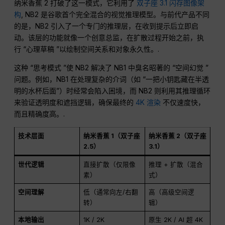
纳米香蕉 2 打破了这一模式，它利用了
双子座 3.1 闪存图像架
构
, NB2 是谷歌首个完全混合的视觉推理模型。与前代产品不同
的是，NB2 引入了一个专门的推理层，在收到提示后立即启
动。该层的功能就像一个创意总监，在扩散过程开始之前，执
行 “心理草稿 ”以绘制空间关系和对象永久性。.
这种 “思考模式 ”使 NB2 解决了 NB1 中臭名昭著的 “空间幻觉 ”
问题。例如，NB1 在处理复杂的介词（如 “一把小钥匙藏在半透
明的水杯后面”）时经常会陷入困境，而 NB2 则利用其推理循环
来验证透明度和遮挡逻辑，确保最终的
4K 渲染
不仅速度快，
而且精确度高。.
技术层面
纳米香蕉 1（双子座
纳米香蕉 2（双子座
2.5）
3.1）
世代逻辑
直接扩散（仅限像
推理 + 扩散（混合
素）
式）
空间理解
低（通常向左/右翻
高（高级空间逻
转）
辑）
本地输出
1K / 2K
原生 2K / AI 超 4K