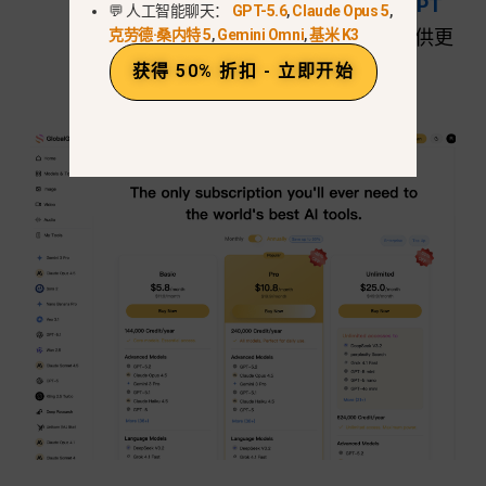
Banana 和其他高级型号可在 GlobalGPT
💬 人工智能聊天：
GPT-5.6
,
Claude Opus 5
,
上购买
灵活
计划起价约为 $5.75、,
提供更
克劳德·桑内特 5
,
Gemini Omni
,
基米 K3
低的准入门槛。.
获得 50% 折扣 - 立即开始