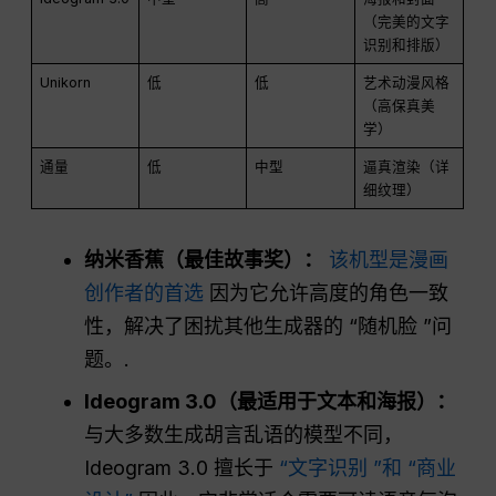
（完美的文字
识别和排版）
Unikorn
低
低
艺术动漫风格
（高保真美
学）
通量
低
中型
逼真渲染（详
细纹理）
纳米香蕉（最佳故事奖）：
该机型是漫画
创作者的首选
因为它允许高度的角色一致
性，解决了困扰其他生成器的 “随机脸 ”问
题。.
Ideogram 3.0（最适用于文本和海报）：
与大多数生成胡言乱语的模型不同，
Ideogram 3.0 擅长于
“文字识别 ”和 “商业