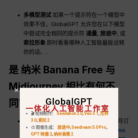
多模型测试
如果一个提示符在一个模型中
效果不佳，GlobalGPT 允许您在以下模型
中尝试完全相同的提示符
通量
,
旅途中
, 或
索拉形象
即时看看哪种人工智能最能诠释
你的话。.
是
纳米
Banana Free 与
Midjourney 相比有何不
GlobalGPT
同？
一体化人工智能工作室
🎬 视频制作：
Seedance 2.0
,
Veo 3.1
,
克林
便利性和成本：
而 Midjourney 需要每月订
3.0
,
索拉 2
🎨 图像生成：
旅途中
,
Seedream 5.0 Pro
,
阅，并且只能在 Discord 上运行、,
Nano
GPT 映像 2
,
纳米香蕉 2