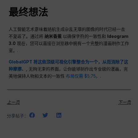
最终想法
人工智能艺术意味着随机生成杂乱无章的图像的时代已经一去
不复返了。通过将
纳米香蕉
以确保字符的一致性和
Ideogram
3.0
现在，您可以直接在浏览器中拥有一个完整的漫画制作工作
室。.
GlobalGPT 将这些顶级可视化引擎整合为一个，从而消除了这
种摩擦、,
无拘无束的界面，让你能够制作出专业级的漫画，完
美地保持人物和文本的一致性
布局仅需 $5.75。.
上一页
下一页
分享帖子：