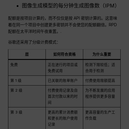
图像生成模型的每分钟生成图像数（IPM）
配额是按项目计算的，而不仅仅是按 API 密钥计算的。这意味
着在同一个项目中创建更多密钥并不会使您的配额翻倍。RPD
配额在太平洋时间午夜重置。.
谷歌还采用了分级计费模式：
层
如何符合资格
为什么重要
免费
正在进行的项目或
检测下限较低；适
免费试用
合用于检测
第 1 级
已关联的账单账户
付费使用限额提高
第 2 级
付费使用记录及自
为不断发展的应用
首次付款以来的时
程序提供更多容量
间
第 3 级
更高的累计消费额
更高容量的生产工
和更长的账户使用
作负载
记录