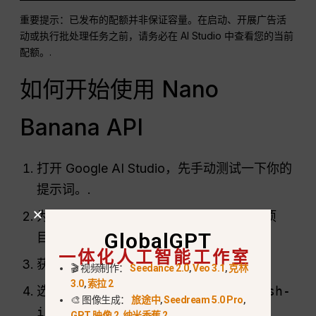
重要提示：已发布的配额并非保证容量。在启动、开展广告活
动或执行批处理任务之前，请务必在 AI Studio 中查看您的当前
配额。.
如何开始使用 Nano
Banana API
打开 Google AI Studio，先手动测试一下你的
提示词。.
为该应用创建或选择一个 Google Cloud 项
GlobalGPT
目。.
一体化人工智能工作室
获取一个 Gemini API 密钥。.
🎬 视频制作：
Seedance 2.0
,
Veo 3.1
,
克林
3.0
,
索拉 2
选择正确的型号 ID：
gemini-3.1-flash-
🎨 图像生成：
旅途中
,
Seedream 5.0 Pro
,
image
,
gemini-3-pro-image
, 或
GPT 映像 2
,
纳米香蕉 2