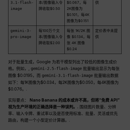
3.1-flash-
本/图像输入令
$0.067，每
供
image
牌收取$0.50
2K图像为
$0.101，每4K
图像为$0.151
gemini-3-
每100万个文
每张 1K/2K 图
定价表中未提
pro-image
本/图像输入令
像 $0.134，每
供
牌收取$2.00
张 4K 图像
$0.24
对于批量生成，Google 为若干模型列出了较低的图像生成价
格。例如，,
批量输出显示为每张
gemini-2.5-flash-image
图像 $0.0195，而
批量输出数据
gemini-3.1-flash-image
如下：每1K图像为$0.034，每2K图像为$0.050，每4K图像为
$0.076。.
实际要点：
Nano Banana 的成本或许不高，但将“免费 API”
视为生产环境的正确选择是一种误判。.
围绕图片数量、分辨
率、输入令牌、重试率以及是否使用标准、批量、灵活或优先
路由，构建一个小型定价计算器。.