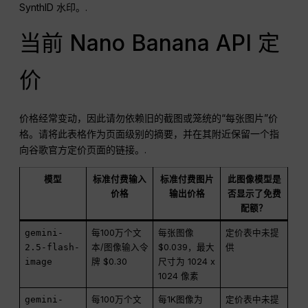
SynthID 水印。.
当前 Nano Banana API 定
价
价格经常变动，因此请勿依赖旧的截图或笼统的“每张图片”价
格。请将此表格作为页面级别的摘要，并在其附近保留一个指
向谷歌官方定价页面的链接。.
模型
标准付费输入
标准付费图片
此图像模型是
价格
输出价格
否显示了免费
配额？
gemini-
每100万个文
每张图像
定价表中未提
2.5-flash-
本/图像输入令
$0.039，最大
供
image
牌 $0.30
尺寸为 1024 x
1024 像素
gemini-
每100万个文
每1K图像为
定价表中未提