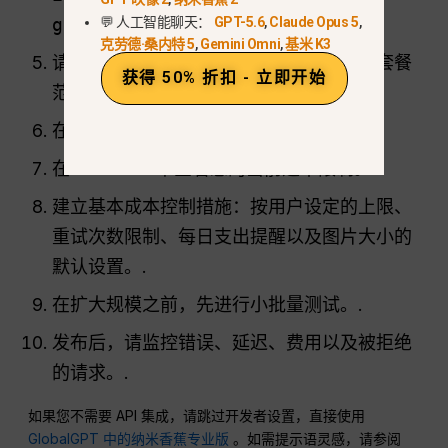
💬 人工智能聊天：
GPT-5.6
,
Claude Opus 5
,
gemini-2.5-flash-image
.
克劳德·桑内特 5
,
Gemini Omni
,
基米 K3
请确认您所需的模型和路线是否属于免费套餐
获得 50% 折扣 - 立即开始
范围，还是仅提供付费服务。.
在投入生产使用前完成计费关联。.
在 AI Studio 中查看您的当前速率限制。.
建立基本成本控制措施：按用户设定的上限、
重试次数限制、每日支出提醒以及图片大小的
默认设置。.
在扩大规模之前，先进行小批量测试。.
发布后，请监控错误、延迟、费用以及被拒绝
的请求。.
如果您不需要 API 集成，请跳过开发者设置，直接使用
GlobalGPT 中的纳米香蕉专业版
。如需提示语灵感，请参阅