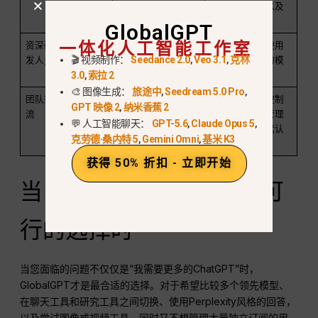
究、处理图片以及
日常工作。.
GlobalGPT
一体化人工智能工作室
资深研究人员或开
专业
你需要更高的使用
🎬 视频制作：
Seedance 2.0
,
Veo 3.1
,
克林
发人员
量以及更高级的模
3.0
,
索拉 2
型访问权限。.
🎨 图像生成：
旅途中
,
Seedream 5.0 Pro
,
团队或规范化工作
商业/企业
您需要管理员控制
GPT 映像 2
,
纳米香蕉 2
流
功能、工作区管理
💬 人工智能聊天：
GPT-5.6
,
Claude Opus 5
,
以及业务数据默认
克劳德·桑内特 5
,
Gemini Omni
,
基米 K3
设置。.
获得 50% 折扣 - 立即开始
当 GlobalGPT 是更切实可
行的选择时
当您面临的问题不仅仅是“我需要更多的ChatGPT”时，
GlobalGPT才是最合适的选择。对于希望比较多个领先模型、
在聊天工具和研究工具之间切换、使用Perplexity风格的回答，
以及尝试图像或视频工具，同时又不想管理大量独立订阅的用