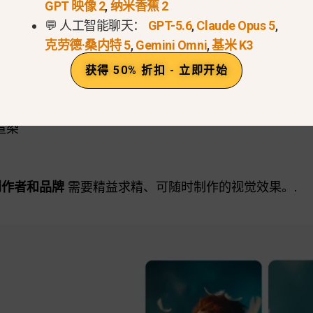
GPT 映像 2
,
纳米香蕉 2
供的信息和实际操作报告，Nano Banana Pro 可提供
💬 人工智能聊天：
GPT-5.6
,
Claude Opus 5
,
克劳德·桑内特 5
,
Gemini Omni
,
基米 K3
获得 50% 折扣 - 立即开始
多语言文本
控制
渲染
创作者和品牌
需要精益求精、可随时制作的视觉效果。.