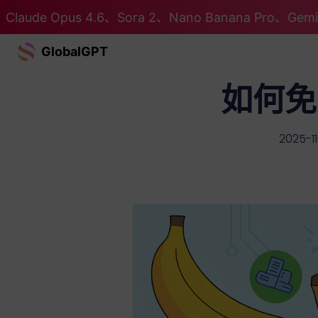
Claude Opus 4.6、Sora 2、Nano Banana Pro、G
GlobalGPT
如何免费
2025-11