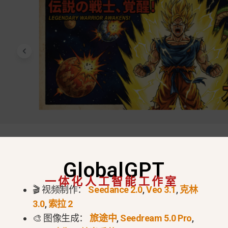
立即试用纳米香蕉专业版
GlobalGPT
na Pro / Nano Banana 2？
一体化人工智能工作室
🎬 视频制作：
Seedance 2.0
,
Veo 3.1
,
克林
- 是谷歌 DeepMind 新的图像生成和编辑模型，基于
双子
3.0
,
索拉 2
文字，并处理复杂的多图像输入。.
🎨 图像生成：
旅途中
,
Seedream 5.0 Pro
,