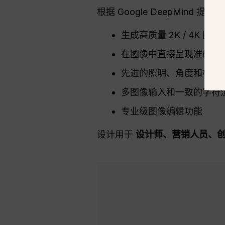
根据 Google DeepMind 提
生成高质量 2K / 4K 图像
在图像中直接呈现准确的
先进的照明、角度和构图
多图像输入和一致的字符
专业级图像编辑功能
设计用于
设计师、营销人员、