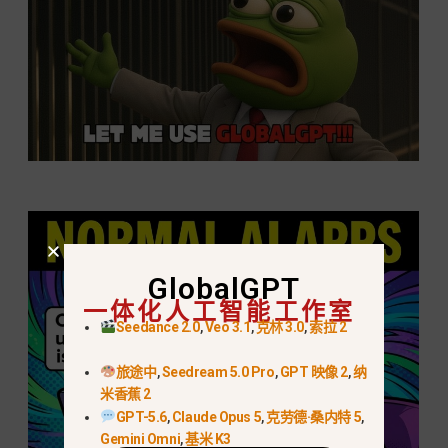
GlobalGPT
一体化人工智能工作室
Seedance 2.0
,
Veo 3.1
,
克林 3.0
,
索拉 2
旅途中
,
Seedream 5.0 Pro
,
GPT 映像 2
,
纳
米香蕉 2
GPT-5.6
,
Claude Opus 5
,
克劳德·桑内特 5
,
Gemini Omni
,
基米 K3