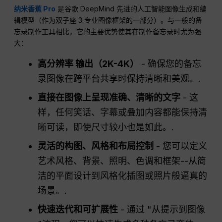
纳米香蕉 Pro
是谷歌 DeepMind 先进的人工智能图像生成和编
辑模型（作为双子座 3 专业图像框架的一部分）。与一般的备
忘录制作工具相比，它的主要优势使其在制作备忘录时尤为强
大：
高分辨率
输出（2K-4K）
- 确保您的备忘
录图像在跨平台共享时保持清晰和美观。.
直接在图像上呈现准确、清晰的文字
- 这
样，任何笑话、字幕或叠加内容都能保持清
晰可读，即使尺寸较小也是如此。.
灵活的构图、风格和布局控制
- 您可以定义
艺术风格、背景、照明、色调和框架--从简
洁的平面设计到风格化插图或照片般逼真的
场景。.
快速迭代和可扩展性
- 通过 "从提示到图像