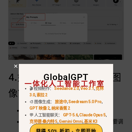
4.如何编辑或修改生成的图
GlobalGPT
一体化人工智能工作室
🎬 视频制作：
Seedance 2.0
,
Veo 3.1
,
克林
像？
3.0
,
索拉 2
🎨 图像生成：
旅途中
,
Seedream 5.0 Pro
,
GPT 映像 2
,
纳米香蕉 2
打开图像：单击图像进入编辑视图。.
💬 人工智能聊天：
GPT-5.6
,
Claude Opus 5
,
选择要更改的区域：使用选择工具标记要调
克劳德·桑内特 5
,
Gemini Omni
,
基米 K3
整的区域。.
获得 50% 折扣 - 立即开始