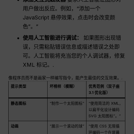
用户做出反应。例如，“添加一个
JavaScript 悬停效果，点击时会改变颜
色”。”
使用人工智能进行调试：
如果图形出现错
误，只需粘贴错误信息或描述错误之处即
可。人工智能将充当您的个人调试器，修复
XML 标记。.
像程序员而不是画家一样编写指令，能产生最佳的交互效果。.
提示类型
坏榜样（模糊）
优秀范例（双子座
3.1 优化版）
静态图标
“制作一个太阳图标”
“使用简洁的 XML，
以扁平化设计编码
SVG 太阳图标”。”
动画
“展示一个滚动的球”
“使用 CSS 无限循
环编码一个在屏幕