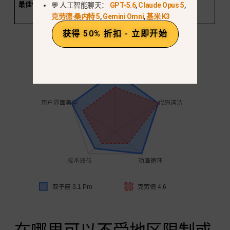
最佳使用案例
移动网络用户
逻辑脚本和文
一般援助
💬 人工智能聊天：
GPT-5.6
,
Claude Opus 5
,
界面和仪表板
本
克劳德·桑内特 5
,
Gemini Omni
,
基米 K3
获得 50% 折扣 - 立即开始
AI SVG 编码能力
物理逻辑
用户界面美学
代码清洁
成本效益
动画循环
双子座 3.1 Pro
克劳德 4.6