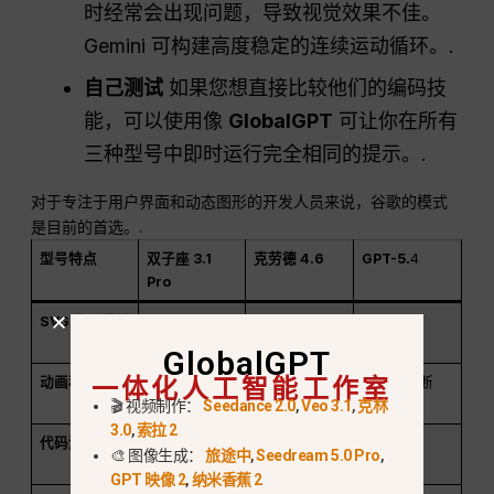
时经常会出现问题，导致视觉效果不佳。
Gemini 可构建高度稳定的连续运动循环。.
自己测试
如果您想直接比较他们的编码技
能，可以使用像
GlobalGPT
可让你在所有
三种型号中即时运行完全相同的提示。.
对于专注于用户界面和动态图形的开发人员来说，谷歌的模式
是目前的首选。.
型号特点
双子座 3.1
克劳德 4.6
GPT-5.
4
Pro
SVG 物理逻辑
卓越（本地支
良好
中度
持）
GlobalGPT
一体化人工智能工作室
动画稳定性
高（平滑循
中型
低（经常断
🎬 视频制作：
Seedance 2.0
,
Veo 3.1
,
克林
环）
裂）
3.0
,
索拉 2
代码清洁
非常干净（可
非常干净
需要清理
🎨 图像生成：
旅途中
,
Seedream 5.0 Pro
,
随时复印）
GPT 映像 2
,
纳米香蕉 2