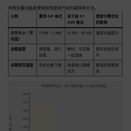
改用矢量动画是使网站性能现代化的最简单方法。.
公制
重型 GIF 格式
双子座 3.1
搜索引擎优化
SVG 格式
的影响
文件大小（平
2 MB - 5 MB
10 KB - 50 KB
速度大幅提升
均值）
加载速度
速度慢，逐行
瞬时，与页面
更好地留住用
加载
一起渲染
户
谷歌网页速度
手机分数下降
改善核心网络
更高的搜索排
活力
名
平均文件大小：GIF 与双子座 3.1 SVG 的对比
3500
3000
2500
文件大小（KB）
2000
1500