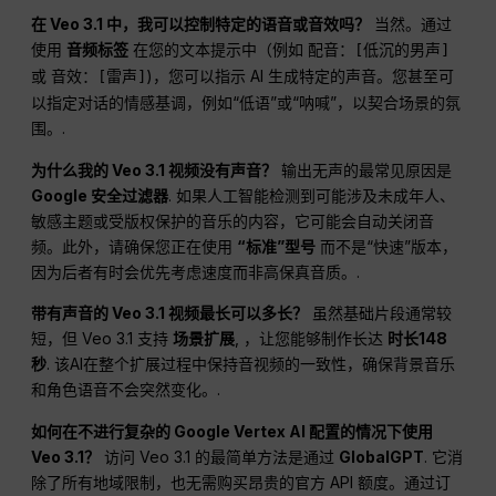
在 Veo 3.1 中，我可以控制特定的语音或音效吗？
当然。通过
使用
音频标签
在您的文本提示中（例如
配音：[低沉的男声]
或
)，您可以指示 AI 生成特定的声音。您甚至可
音效：[雷声]
以指定对话的情感基调，例如“低语”或“呐喊”，以契合场景的氛
围。.
为什么我的 Veo 3.1 视频没有声音？
输出无声的最常见原因是
Google 安全过滤器
. 如果人工智能检测到可能涉及未成年人、
敏感主题或受版权保护的音乐的内容，它可能会自动关闭音
频。此外，请确保您正在使用
“标准”型号
而不是“快速”版本，
因为后者有时会优先考虑速度而非高保真音质。.
带有声音的 Veo 3.1 视频最长可以多长？
虽然基础片段通常较
短，但 Veo 3.1 支持
场景扩展
, ，让您能够制作长达
时长148
秒
. 该AI在整个扩展过程中保持音视频的一致性，确保背景音乐
和角色语音不会突然变化。.
如何在不进行复杂的 Google Vertex AI 配置的情况下使用
Veo 3.1？
访问 Veo 3.1 的最简单方法是通过
GlobalGPT
. 它消
除了所有地域限制，也无需购买昂贵的官方 API 额度。通过订