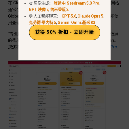
在 GlobalGPT 上使用 Veo 3.1 是创作者的明智之选。官方网站
🎨 图像生成：
旅途中
,
Seedream 5.0 Pro
,
通常存在地区限制，或要求提供复杂的信用卡信息。
GPT 映像 2
,
纳米香蕉 2
GlobalGPT 消除了所有这些障碍，让您无论身处何地，都能使
💬 人工智能聊天：
GPT-5.6
,
Claude Opus 5
,
克劳德·桑内特 5
,
Gemini Omni
,
基米 K3
用全球顶尖的 AI 技术。.
获得 50% 折扣 - 立即开始
“专业版”（$10.8）是专业人士的最佳选择。只需支付一次低廉
的费用，您即可获得 Veo 3.1、Sora 2 Flash、Kling 和 Wan。
您还将获得 Midjourney 等顶级图像工具，以及
纳米香蕉 Pro
.