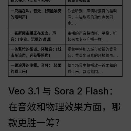
输入提示（文本 + 标签）
预期音频效果
一只猫在叫。音效：[清脆响亮
你会听到一声清晰逼真的猫叫
的喵叫声]
声，与猫张嘴的动作完美同
步。.
一名新闻主播正在发言。声
主播的声音将清晰、平稳，听
音：[专业、沉稳的语调]
起来像专业广播一样。.
一条繁忙的街道。环境音：[城
视频中将加入城市喧嚣的背景
市车流声，远处警笛声]
音，营造出逼真的环境氛围。.
一顿浪漫的晚餐。音频：[轻柔
整个场景中将播放一首柔和的
的爵士乐]
爵士乐，营造氛围。.
Veo 3.1 与 Sora 2 Flash：
在音效和物理效果方面，哪
款更胜一筹？