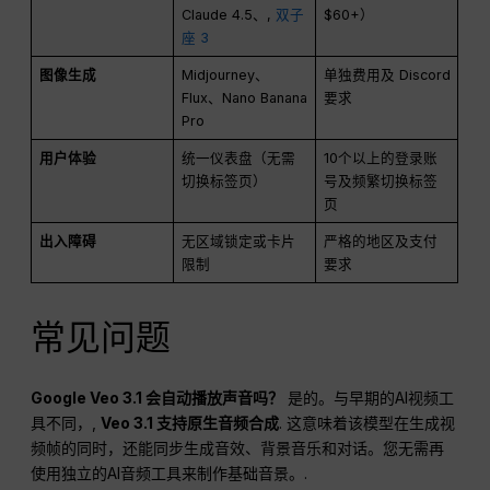
Claude 4.5、,
双子
$60+）
座 3
图像生成
Midjourney、
单独费用及 Discord
Flux、Nano Banana
要求
Pro
用户体验
统一仪表盘（无需
10个以上的登录账
切换标签页）
号及频繁切换标签
页
出入障碍
无区域锁定或卡片
严格的地区及支付
限制
要求
常见问题
Google Veo 3.1 会自动播放声音吗？
是的。与早期的AI视频工
具不同，,
Veo 3.1 支持原生音频合成
. 这意味着该模型在生成视
频帧的同时，还能同步生成音效、背景音乐和对话。您无需再
使用独立的AI音频工具来制作基础音景。.