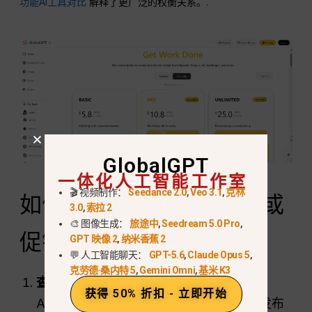
功能AI工具对比
解释了更广泛的权衡关系。.
GlobalGPT
一体化人工智能工作室
🎬 视频制作：
Seedance 2.0
,
Veo 3.1
,
克林
如何核对 Claude 优惠券或
3.0
,
索拉 2
🎨 图像生成：
旅途中
,
Seedream 5.0 Pro
,
促销活动
GPT 映像 2
,
纳米香蕉 2
💬 人工智能聊天：
GPT-5.6
,
Claude Opus 5
,
克劳德·桑内特 5
,
Gemini Omni
,
基米 K3
查找原始优惠。.
请留意官方的 Claude 或
获得 50% 折扣 - 立即开始
Anthropic 页面、账户内的横幅，或学校发布