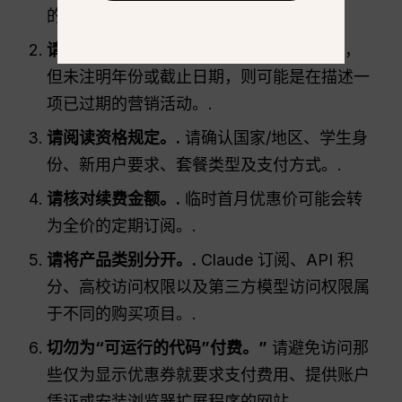
的公告。.
请查看日期。.
如果某页面提到了“开学季”，
但未注明年份或截止日期，则可能是在描述一
项已过期的营销活动。.
请阅读资格规定。.
请确认国家/地区、学生身
份、新用户要求、套餐类型及支付方式。.
请核对续费金额。.
临时首月优惠价可能会转
为全价的定期订阅。.
请将产品类别分开。.
Claude 订阅、API 积
分、高校访问权限以及第三方模型访问权限属
于不同的购买项目。.
切勿为“可运行的代码”付费。”
请避免访问那
些仅为显示优惠券就要求支付费用、提供账户
凭证或安装浏览器扩展程序的网站。.