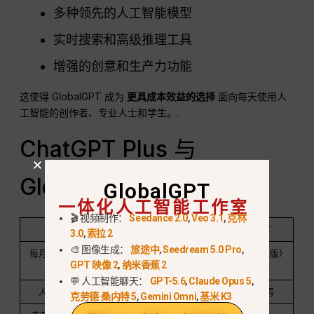
多种领先的人工智能模型
实时搜索和高级推理工具
增强的创意和生产力功能
这使得 GlobalGPT 成为
更具成本效益的选择
面向每天使用人
工智能的创作者、专业人士和学生。.
ChatGPT Plus 与
GlobalGPT（快速比较）
GlobalGPT
一体化人工智能工作室
🎬 视频制作：
Seedance 2.0
,
Veo 3.1
,
克林
特点
聊天 GPT Plus
GlobalGPT
3.0
,
索拉 2
🎨 图像生成：
旅途中
,
Seedream 5.0 Pro
,
每月费用（罗马尼
~$22-24
~$10.80（专业版）
GPT 映像 2
,
纳米香蕉 2
亚）
~lei 100
💬 人工智能聊天：
GPT-5.6
,
Claude Opus 5
,
人工智能模型
仅限 OpenAI
100 多种型号
克劳德·桑内特 5
,
Gemini Omni
,
基米 K3