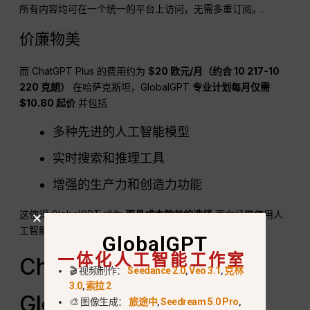
所有内容均可在一个统一的平台上访问，无需多重订阅。.
价廉物美
而 ChatGPT Plus 的费用约为
$20 欧元/月（约合 10 217-10
220 克朗）
在哈萨克斯坦，GlobalGPT
专业计划每月仅需
$10.80 起价
并包括
多种先进的人工智能模型
实时搜索和推理工具
增强的生产力和创造力功能
这使得 GlobalGPT 成为
更具成本效益的选择
面向经常使用人
工智能的创作者、专业人士和学生。.
GlobalGPT
一体化人工智能工作室
ChatGPT Plus 与
🎬 视频制作：
Seedance 2.0
,
Veo 3.1
,
克林
3.0
,
索拉 2
GlobalGPT（快速比较）
🎨 图像生成：
旅途中
,
Seedream 5.0 Pro
,