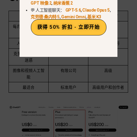
GPT 映像 2
,
纳米香蕉 2
💬 人工智能聊天：
GPT-5.6
,
Claude Opus 5
,
特点
聊天 GPT Plus
GlobalGPT
克劳德·桑内特 5
,
Gemini Omni
,
基米 K3
每月费用（克朗）
~$20
~$10.80
获得 50% 折扣 - 立即开始
~10,217-10,220 kzt
人工智能模型
仅限 OpenAI
100 多种型号
克劳德 / 双子座 /
迷惑
图像和视频人工智
有限公司
高级
能
最适合
标准用户
高级用户和创作者