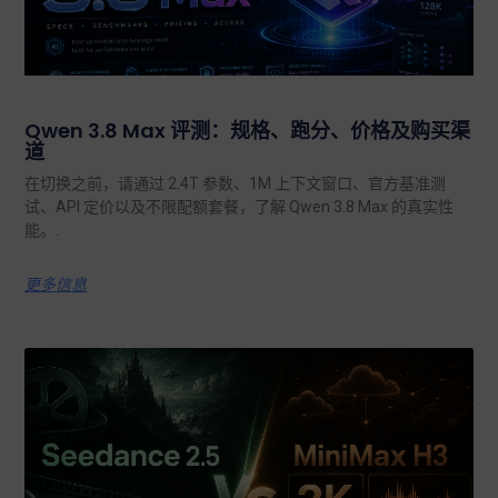
Qwen 3.8 Max 评测：规格、跑分、价格及购买渠
道
在切换之前，请通过 2.4T 参数、1M 上下文窗口、官方基准测
试、API 定价以及不限配额套餐，了解 Qwen 3.8 Max 的真实性
能。.
更多信息