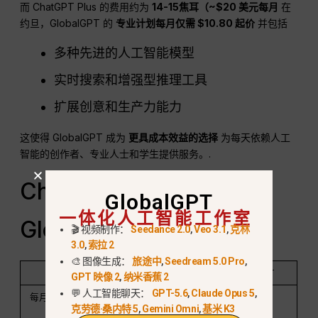
而 ChatGPT Plus 的费用约为
14-15焦耳（~$20
美元
每月
在
约旦，GlobalGPT 的
专业计划每月仅需 $10.80 起价
并包括
多种先进的人工智能模型
实时搜索和增强型推理工具
扩展创意和生产力能力
这使得 GlobalGPT 成为
更具成本效益的选择
为每天依赖人工
智能的创作者、专业人士和学生提供服务。.
ChatGPT Plus 与
GlobalGPT
一体化人工智能工作室
GlobalGPT（快速比较）
🎬 视频制作：
Seedance 2.0
,
Veo 3.1
,
克林
3.0
,
索拉 2
🎨 图像生成：
旅途中
,
Seedream 5.0 Pro
,
特点
聊天 GPT Plus
GlobalGPT
GPT 映像 2
,
纳米香蕉 2
💬 人工智能聊天：
GPT-5.6
,
Claude Opus 5
,
每月费用（约旦）
~$20
~$10.80
克劳德·桑内特 5
,
Gemini Omni
,
基米 K3
~14-15约旦第纳尔