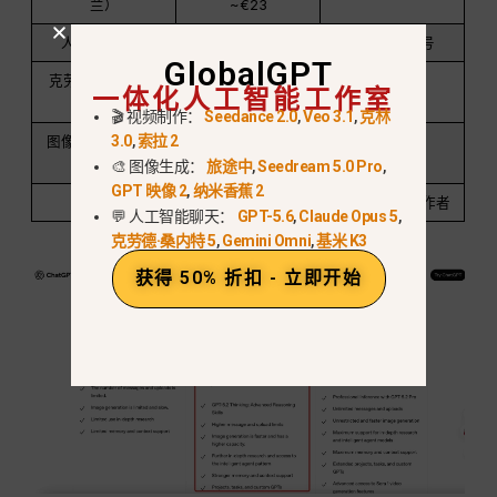
兰）
~€23
人工智能模型
仅限 OpenAI
100 多种型号
GlobalGPT
克劳德 / 双子座 /
一体化人工智能工作室
迷惑
🎬 视频制作：
Seedance 2.0
,
Veo 3.1
,
克林
3.0
,
索拉 2
图像和视频人工智
有限公司
高级
能
🎨 图像生成：
旅途中
,
Seedream 5.0 Pro
,
GPT 映像 2
,
纳米香蕉 2
最适合
单工具用户
高级用户和创作者
💬 人工智能聊天：
GPT-5.6
,
Claude Opus 5
,
克劳德·桑内特 5
,
Gemini Omni
,
基米 K3
获得 50% 折扣 - 立即开始