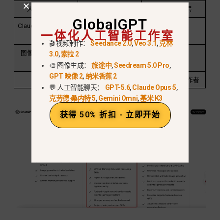
人工智能模型
仅限 OpenAI
100 多种型号
GlobalGPT
Claude/Gemini/Per
一体化人工智能工作室
plexity
🎬 视频制作：
Seedance 2.0
,
Veo 3.1
,
克林
图像和视频人工智
有限公司
高级
3.0
,
索拉 2
能
🎨 图像生成：
旅途中
,
Seedream 5.0 Pro
,
GPT 映像 2
,
纳米香蕉 2
最适合
单工具用户
高级用户和创作者
💬 人工智能聊天：
GPT-5.6
,
Claude Opus 5
,
克劳德·桑内特 5
,
Gemini Omni
,
基米 K3
获得 50% 折扣 - 立即开始