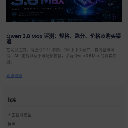
Qwen 3.8 Max 评测：规格、跑分、价格及购买渠
道
在切换之前，请通过 2.4T 参数、1M 上下文窗口、官方基准测
试、API 定价以及不限配额套餐，了解 Qwen 3.8 Max 的真实性
能。.
更多信息
探索
人工智能模型
特点