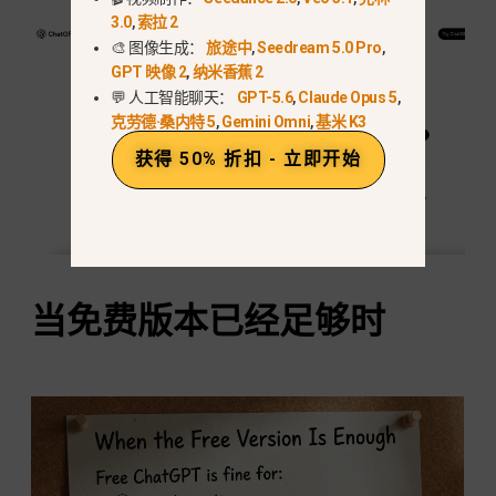
3.0
,
索拉 2
🎨 图像生成：
旅途中
,
Seedream 5.0 Pro
,
GPT 映像 2
,
纳米香蕉 2
💬 人工智能聊天：
GPT-5.6
,
Claude Opus 5
,
克劳德·桑内特 5
,
Gemini Omni
,
基米 K3
获得 50% 折扣 - 立即开始
当免费版本已经足够时