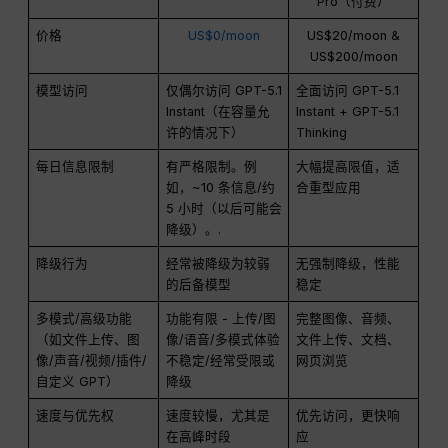
Pro（付费）
价格
US$0/moon
US$20/moon &
US$200/moon
模型访问
仅偶尔访问 GPT-5.1
全面访问 GPT-5.1
Instant（在容量允
Instant + GPT-5.1
许的情况下）
Thinking
每日信息限制
有严格限制。例
大幅提高限值，适
如，~10 条信息/约
合重型应用
5 小时（以后可能会
降级）。.
降级行为
经常被降级为较弱
无强制降级，性能
的后备模型
稳定
多模式/高级功能
功能有限 - 上传/图
完整图像、音频、
（如文件上传、图
像/语音/多模式体验
文件上传、文档、
像/声音/视频/插件/
不稳定/经常受限或
网页浏览
自定义 GPT）
降级
速度与优先权
速度较慢，尤其是
优先访问，更快响
在高峰时段
应