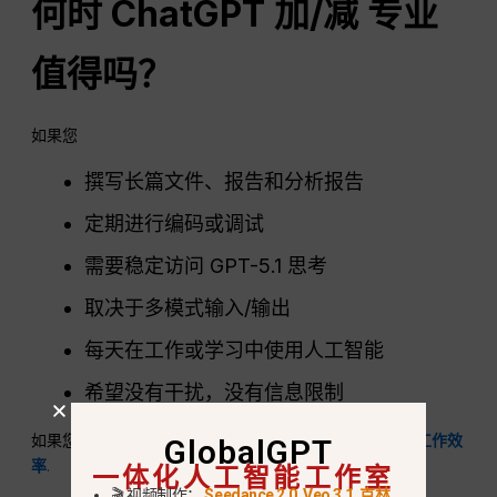
何时
ChatGPT
加/减
专业
值得吗？
如果您
撰写长篇文件、报告和分析报告
定期进行编码或调试
需要稳定访问 GPT-5.1 思考
取决于多模式输入/输出
每天在工作或学习中使用人工智能
希望没有干扰，没有信息限制
如果您专业使用人工智能、,
ChatGPTPlus 绝对能提高工作效
GlobalGPT
一体化人工智能工作室
率
.
🎬 视频制作：
Seedance 2.0
,
Veo 3.1
,
克林