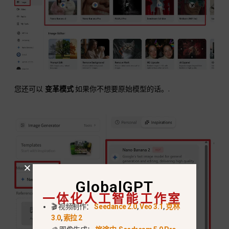
您还可以
变革模式
如果你不想要原始模型的话。.
GlobalGPT
一体化人工智能工作室
🎬 视频制作：
Seedance 2.0
,
Veo 3.1
,
克林
3.0
,
索拉 2