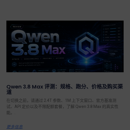
Qwen 3.8 Max 评测：规格、跑分、价格及购买渠
道
在切换之前，请通过 2.4T 参数、1M 上下文窗口、官方基准测
试、API 定价以及不限配额套餐，了解 Qwen 3.8 Max 的真实性
能。.
更多信息