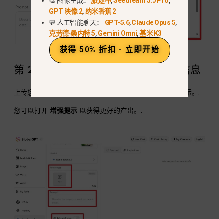
🎨 图像生成：
旅途中
,
Seedream 5.0 Pro
,
GPT 映像 2
,
纳米香蕉 2
💬 人工智能聊天：
GPT-5.6
,
Claude Opus 5
,
克劳德·桑内特 5
,
Gemini Omni
,
基米 K3
获得 50% 折扣 - 立即开始
第 2 步：上传模糊图像 + 输入提示信息
上传您希望更清晰的图片并提供提示，您可以使用上述提示。.
您可以打开
增强提示
以获得更好的产出。.