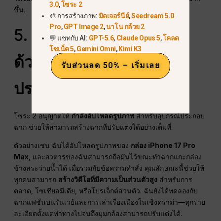
3.0
,
โซระ 2
ขึ้น.
🎨 การสร้างภาพ:
มิดเจอร์นีย์
,
Seedream 5.0
Pro
,
GPT Image 2
,
นาโน กล้วย 2
5.
การสร้างฉากที่ยืดหยุ่น
💬 แชทกับ AI:
GPT-5.6
,
Claude Opus 5
,
โคลด
โซเน็ต 5
,
Gemini Omni
,
Kimi K3
ด้วยภาพและอุปกรณ์
รับส่วนลด 50% – เริ่มเลย
ประกอบฉาก
โซระ 2 อนุญาตให้
กำลังอัปโหลดรูปภาพ
สำหรับอุปกรณ์ประกอบ
ฉาก ช่วยให้สามารถสร้างฉากที่ปรับแต่งได้อย่างเต็มที่.
ตัวอย่างเช่น ฉันได้อัปโหลดรูปภาพของ
กล่อง iPhone 17 Pro
Max
, และอวตารของฉันสามารถถือมันไว้ขณะทำฉากแกะกล่อง
ข้างสระว่ายน้ำได้ เมื่อรวมกับข้อความคำสั่ง คุณลักษณะนี้ช่วยให้
ทุกคนสามารถ
สร้างวิดีโอที่มีความเป็นส่วนตัวสูง
สำหรับการ
ตลาด, โซเชียลมีเดีย, หรือโปรเจ็กต์ส่วนตัว. ฉันยังได้ทดลองกับ
ฉากแฟชั่นบนรันเวย์และการเล่าเรื่องเมืองในเชิงดราม่า—ทุกราย
ละเอียดตั้งแต่ท่าทางไปจนถึงมุมกล้องสามารถปรับแต่งได้.