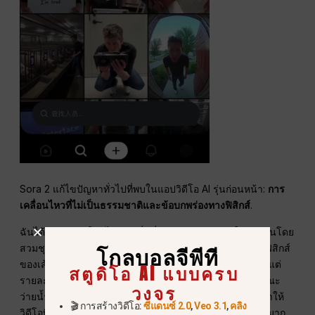
Sora 2 แก้ไขปัญหาทั่วไปที่พบในแอปวิดีโอ AI รุ่นก่อนหน้า:
การ
เคลื่อนไหวที่ไม่เป็นธรรมชาติและข้อบกพร่องทางฟิสิกส์
.
ฉันได้ทดสอบวิดีโอสไตล์แฟชั่นที่อวตารของฉันเดินในสายฝนโดย
สวมชุดเฉพาะจาก Balenciaga การเคลื่อนไหวของอวตาร ฟิสิกส์
โกลบอลจีพีที
ของเส้นผม และการโต้ตอบกับสิ่งแวดล้อมมีความสมจริง แม้แต่
สตูดิโอ AI แบบครบ
รายละเอียดเล็กๆ น้อยๆ เช่น น้ำกระเซ็นและเส้นผมที่ลอยขณะ
วงจร
ว่ายน้ำก็ดูสมจริงอย่างน่าทึ่ง AI ตอนนี้เคารพกฎของฟิสิกส์ ทำให้
🎬 การสร้างวิดีโอ:
ซีแดนซ์ 2.0
,
Veo 3.1
,
คลิง
วิดีโอที่ผลิตออกมามีความรู้สึกใกล้เคียงกับฟุตเทจในโลกจริงมาก