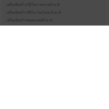
เครื่องมือสร้างวิดีโอการตลาดด้วย AI
เครื่องมือสร้างวิดีโอ YouTube ด้วย AI
เครื่องมือสร้างพอดแคสต์ด้วย AI
การสนับสนุนและเรื่องกฎหมาย
การกำหนดราคา
ศูนย์ช่วยเหลือ
ติดต่อเรา
นโยบายความเป็นส่วนตัว
ข้อกำหนดในการให้บริการ
โกลบอลจีพีที