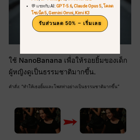
💬 แชทกับ AI:
GPT-5.6
,
Claude Opus 5
,
โคลด
โซเน็ต 5
,
Gemini Omni
,
Kimi K3
รับส่วนลด 50% – เริ่มเลย
ใช้ NanoBanana เพื่อให้รอยยิ้มของเด็ก
ผู้หญิงดูเป็นธรรมชาติมากขึ้น.
คำสั่ง: “ทำให้เธอยิ้มและโพสท่าอย่างเป็นธรรมชาติมากขึ้น”