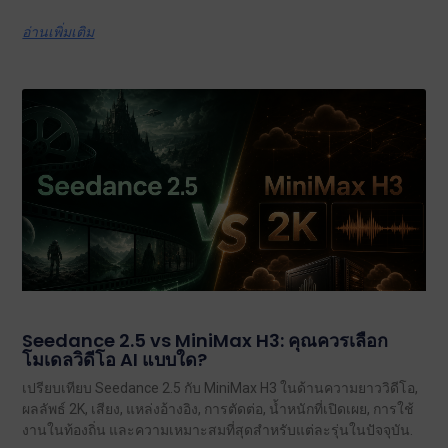
อ่านเพิ่มเติม
Seedance 2.5 vs MiniMax H3: คุณควรเลือก
โมเดลวิดีโอ AI แบบใด?
เปรียบเทียบ Seedance 2.5 กับ MiniMax H3 ในด้านความยาววิดีโอ,
ผลลัพธ์ 2K, เสียง, แหล่งอ้างอิง, การตัดต่อ, น้ำหนักที่เปิดเผย, การใช้
งานในท้องถิ่น และความเหมาะสมที่สุดสำหรับแต่ละรุ่นในปัจจุบัน.