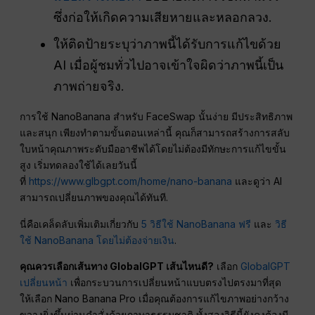
ซึ่งก่อให้เกิดความเสียหายและหลอกลวง.
ให้ติดป้ายระบุว่าภาพนี้ได้รับการแก้ไขด้วย
AI เมื่อผู้ชมทั่วไปอาจเข้าใจผิดว่าภาพนี้เป็น
ภาพถ่ายจริง.
การใช้ NanoBanana สำหรับ FaceSwap นั้นง่าย มีประสิทธิภาพ
และสนุก เพียงทำตามขั้นตอนเหล่านี้ คุณก็สามารถสร้างการสลับ
ใบหน้าคุณภาพระดับมืออาชีพได้โดยไม่ต้องมีทักษะการแก้ไขขั้น
สูง เริ่มทดลองใช้ได้เลยวันนี้
ที่
https://www.glbgpt.com/home/nano-banana
และดูว่า AI
สามารถเปลี่ยนภาพของคุณได้ทันที.
นี่คือเคล็ดลับเพิ่มเติมเกี่ยวกับ
5 วิธีใช้ NanoBanana ฟรี
และ
วิธี
ใช้ NanoBanana โดยไม่ต้องจ่ายเงิน
.
คุณควรเลือกเส้นทาง GlobalGPT เส้นไหนดี?
เลือก
GlobalGPT
เปลี่ยนหน้า
เพื่อกระบวนการเปลี่ยนหน้าแบบตรงไปตรงมาที่สุด
ให้เลือก Nano Banana Pro เมื่อคุณต้องการแก้ไขภาพอย่างกว้าง
ขวางยิ่งขึ้นผ่านคำสั่งด้วยภาษาธรรมชาติ ทั้งสองวิธีนี้ยังคงต้องมี