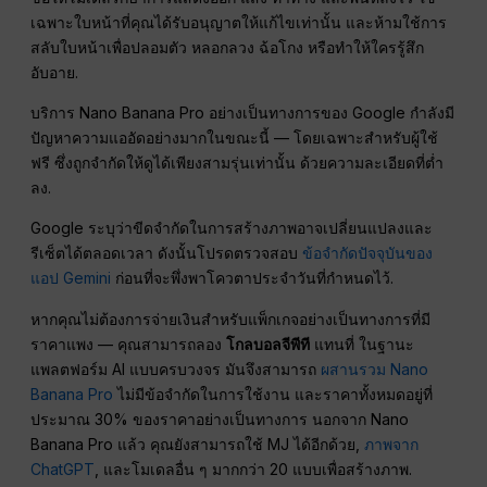
เฉพาะใบหน้าที่คุณได้รับอนุญาตให้แก้ไขเท่านั้น และห้ามใช้การ
สลับใบหน้าเพื่อปลอมตัว หลอกลวง ฉ้อโกง หรือทำให้ใครรู้สึก
อับอาย.
บริการ Nano Banana Pro อย่างเป็นทางการของ Google กำลังมี
ปัญหาความแออัดอย่างมากในขณะนี้ — โดยเฉพาะสำหรับผู้ใช้
ฟรี ซึ่งถูกจำกัดให้ดูได้เพียงสามรุ่นเท่านั้น ด้วยความละเอียดที่ต่ำ
ลง.
Google ระบุว่าขีดจำกัดในการสร้างภาพอาจเปลี่ยนแปลงและ
รีเซ็ตได้ตลอดเวลา ดังนั้นโปรดตรวจสอบ
ข้อจำกัดปัจจุบันของ
แอป Gemini
ก่อนที่จะพึ่งพาโควตาประจำวันที่กำหนดไว้.
หากคุณไม่ต้องการจ่ายเงินสำหรับแพ็กเกจอย่างเป็นทางการที่มี
ราคาแพง — คุณสามารถลอง
โกลบอลจีพีที
แทนที่ ในฐานะ
แพลตฟอร์ม AI แบบครบวงจร มันจึงสามารถ
ผสานรวม Nano
Banana Pro
ไม่มีข้อจำกัดในการใช้งาน และราคาทั้งหมดอยู่ที่
ประมาณ 30% ของราคาอย่างเป็นทางการ นอกจาก Nano
Banana Pro แล้ว คุณยังสามารถใช้ MJ ได้อีกด้วย,
ภาพจาก
ChatGPT
, และโมเดลอื่น ๆ มากกว่า 20 แบบเพื่อสร้างภาพ.