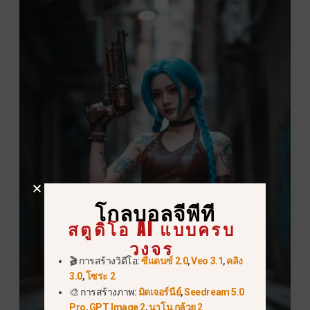
โกลบอลจีพีที
สตูดิโอ AI แบบครบ
วงจร
🎬 การสร้างวิดีโอ:
ซีแดนซ์ 2.0
,
Veo 3.1
,
คลิง
3.0
,
โซระ 2
🎨 การสร้างภาพ:
มิดเจอร์นีย์
,
Seedream 5.0
Pro
,
GPT Image 2
,
นาโน กล้วย 2