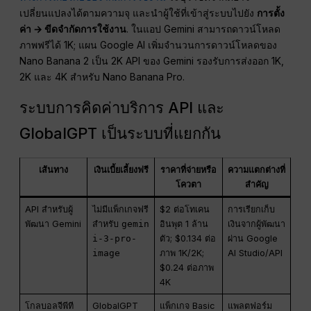
เปลี่ยนแปลงได้ตามความจุ และนำผู้ใช้ที่เข้าสู่ระบบไปยัง
การตั้ง
ค่า → ขีดจำกัดการใช้งาน
. ในแอป Gemini สามารถดาวน์โหลด
ภาพฟรีได้ 1K; แผน Google AI เพิ่มจำนวนการดาวน์โหลดของ
Nano Banana 2 เป็น 2K API ของ Gemini รองรับการส่งออก 1K,
2K และ 4K สำหรับ Nano Banana Pro.
ระบบการคิดค่าบริการ API และ
GlobalGPT เป็นระบบที่แยกกัน
เส้นทาง
เงินเบี้ยเลี้ยงฟรี
ราคาที่จ่ายหรือ
ความแตกต่างที่
โควตา
สำคัญ
API สำหรับผู้
ไม่มีแพ็กเกจฟรี
$2 ต่อโทเคน
การเรียกเก็บ
พัฒนา Gemini
สำหรับ
gemin
อินพุต 1 ล้าน
เงินจากผู้พัฒนา
i-3-pro-
ตัว; $0.134 ต่อ
ผ่าน Google
image
ภาพ 1K/2K;
AI Studio/API
$0.24 ต่อภาพ
4K
โกลบอลจีพีที
GlobalGPT
แพ็กเกจ Basic
แพลตฟอร์ม