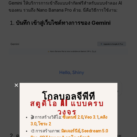
Gemini ให้บริการการเข้าถึงแบบจำกัดฟรีสำหรับแบบจำลอง AI
ของตน รวมถึง Nano Banana Pro ด้วย. นี่คือวิธีการใช้งาน:
บันทึก
เข้าสู่เว็บไซต์ทางการของ Gemini
โกลบอลจีพีที
สตูดิโอ AI แบบครบ
วงจร
🎬 การสร้างวิดีโอ:
ซีแดนซ์ 2.0
,
Veo 3.1
,
คลิง
3.0
,
โซระ 2
🎨 การสร้างภาพ:
มิดเจอร์นีย์
,
Seedream 5.0
คลิกที่ปุ่ม “เครื่องมือ” ด้านล่างกล่องแชท และ