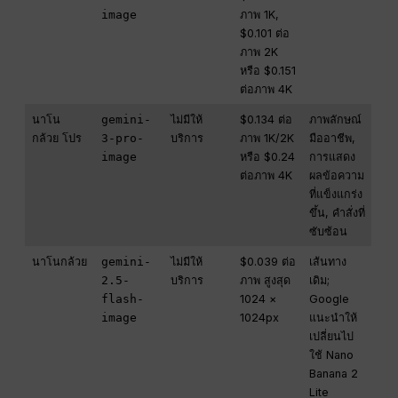
image
ภาพ 1K,
$0.101 ต่อ
ภาพ 2K
หรือ $0.151
ต่อภาพ 4K
นาโน
gemini-
ไม่มีให้
$0.134 ต่อ
ภาพลักษณ์
กล้วย โปร
3-pro-
บริการ
ภาพ 1K/2K
มืออาชีพ,
image
หรือ $0.24
การแสดง
ต่อภาพ 4K
ผลข้อความ
ที่แข็งแกร่ง
ขึ้น, คำสั่งที่
ซับซ้อน
นาโนกล้วย
gemini-
ไม่มีให้
$0.039 ต่อ
เส้นทาง
2.5-
บริการ
ภาพ สูงสุด
เดิม;
flash-
1024 ×
Google
image
1024px
แนะนำให้
เปลี่ยนไป
ใช้ Nano
Banana 2
Lite