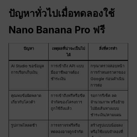
ปัญหาทั่วไปเมื่อทดลองใช้
Nano Banana Pro ฟรี
ปัญหา
เหตุผลที่น่าจะเป็นไป
สิ่งที่ควรทำ
ได้
AI Studio ขอข้อมูล
การเข้าถึง API แบบ
กรุณาตรวจสอบหน้า
การเรียกเก็บเงิน
มืออาชีพอาจต้อง
การกำหนดราคาของ
ชำระเงิน
Google ก่อนดำเนิน
การต่อ
คุณพบข้อผิดพลาด
การเข้าถึงฟรีหรือขีด
รอการรีเซ็ต ลด
เกี่ยวกับโควต้า
จำกัดของโครงการ
จำนวนภาพ หรือย้าย
ถูกใช้ถึงแล้ว
ไปยังเส้นทางแบบ
ชำระเงิน/ตามแผน
รูปภาพโหลดช้า
การจราจรฟรีหรือ
สร้างรูปแบบน้อยลง
ทดลองอาจถูกจำกัด
หรือใช้แบบจำลองที่