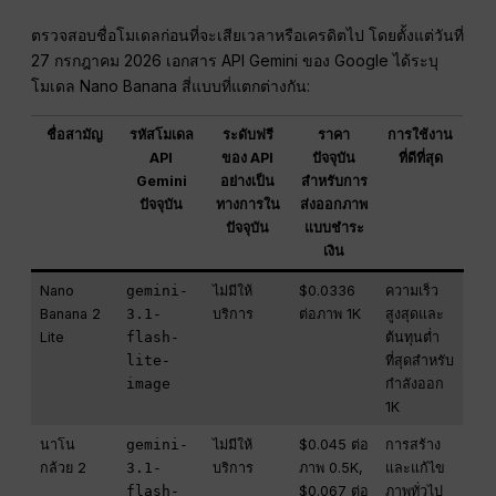
ตรวจสอบชื่อโมเดลก่อนที่จะเสียเวลาหรือเครดิตไป โดยตั้งแต่วันที่
27 กรกฎาคม 2026 เอกสาร API Gemini ของ Google ได้ระบุ
โมเดล Nano Banana สี่แบบที่แตกต่างกัน:
ชื่อสามัญ
รหัสโมเดล
ระดับฟรี
ราคา
การใช้งาน
API
ของ API
ปัจจุบัน
ที่ดีที่สุด
Gemini
อย่างเป็น
สำหรับการ
ปัจจุบัน
ทางการใน
ส่งออกภาพ
ปัจจุบัน
แบบชำระ
เงิน
Nano
gemini-
ไม่มีให้
$0.0336
ความเร็ว
Banana 2
3.1-
บริการ
ต่อภาพ 1K
สูงสุดและ
Lite
flash-
ต้นทุนต่ำ
lite-
ที่สุดสำหรับ
image
กำลังออก
1K
นาโน
gemini-
ไม่มีให้
$0.045 ต่อ
การสร้าง
กล้วย 2
3.1-
บริการ
ภาพ 0.5K,
และแก้ไข
flash-
$0.067 ต่อ
ภาพทั่วไป