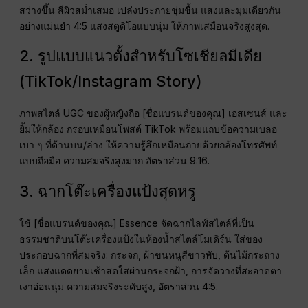
สว่างขึ้น สีผิวสม่ำเสมอ เปล่งประกายชุ่มชื้น แสงและมุมเดียวกัน
อย่างแม่นยำ 4:5 แสงสตูดิโอแบบนุ่ม ให้ภาพเสมือนจริงสูงสุด.
2. รูปแบบแนวตั้งสำหรับโซเชียลมีเดีย
(TikTok/Instagram Story)
ภาพสไตล์ UGC ของผู้หญิงถือ [ชื่อแบรนด์ของคุณ] เอสเซนส์ และ
ยิ้มให้กล้อง กรอบเหมือนโพสต์ TikTok พร้อมแถบข้อความเบลอ
เบา ๆ ที่ด้านบน/ล่าง ให้ความรู้สึกเหมือนถ่ายด้วยกล้องโทรศัพท์
แบบถือมือ ความสมจริงสูงมาก อัตราส่วน 9:16.
3. ฉากโต๊ะเครื่องแป้งสุดหรู
ใช้ [ชื่อแบรนด์ของคุณ] Essence จัดฉากไลฟ์สไตล์ที่เป็น
ธรรมชาติบนโต๊ะเครื่องแป้งในห้องน้ำสไตล์โมเดิร์น ใส่ของ
ประกอบฉากที่สมจริง: กระจก, ผ้าขนหนูสีขาวพับ, ต้นไม้กระถาง
เล็ก แสงแดดยามเช้าสดใสผ่านกระจกฝ้า, การจัดวางที่สะอาดตา
เงาอ่อนนุ่ม ความสมจริงระดับสูง, อัตราส่วน 4:5.