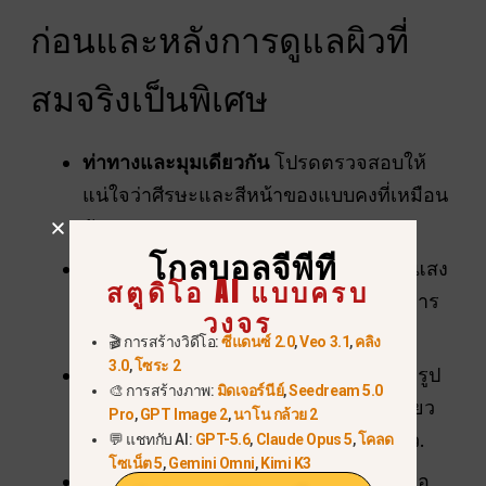
ก่อนและหลังการดูแลผิวที่
สมจริงเป็นพิเศษ
ท่าทางและมุมเดียวกัน
โปรดตรวจสอบให้
แน่ใจว่าศีรษะและสีหน้าของแบบคงที่เหมือน
กันทุกเฟรม.
โกลบอลจีพีที
แสงสว่างที่สม่ำเสมอ:
รักษาแหล่งกำเนิดแสง
สตูดิโอ AI แบบครบ
ให้คงที่เพื่อหลีกเลี่ยงเงาที่ไม่สมจริงหรือการ
วงจร
เปลี่ยนแปลงของสี.
🎬 การสร้างวิดีโอ:
ซีแดนซ์ 2.0
,
Veo 3.1
,
คลิง
3.0
,
โซระ 2
เทมเพลตชุด:
ใช้เทมเพลตประโยคสำเร็จรูป
🎨 การสร้างภาพ:
มิดเจอร์นีย์
,
Seedream 5.0
ของ Nano Banana เพื่อสร้างประโยคเกี่ยว
Pro
,
GPT Image 2
,
นาโน กล้วย 2
กับปัญหาผิวที่หลากหลายได้อย่างรวดเร็ว.
💬 แชทกับ AI:
GPT-5.6
,
Claude Opus 5
,
โคลด
โซเน็ต 5
,
Gemini Omni
,
Kimi K3
เพิ่มความแท้จริง
เพิ่มอุปกรณ์ประกอบหรือ