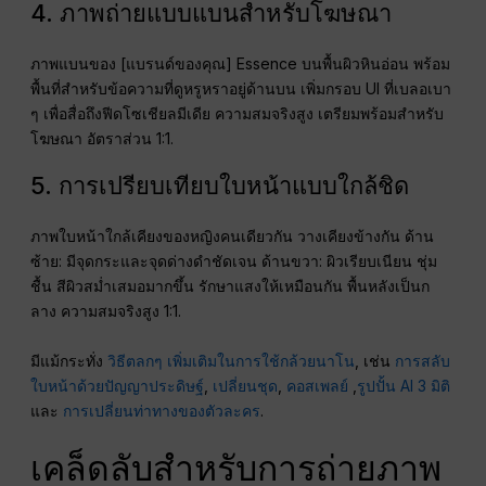
4. ภาพถ่ายแบบแบนสำหรับโฆษณา
ภาพแบนของ [แบรนด์ของคุณ] Essence บนพื้นผิวหินอ่อน พร้อม
พื้นที่สำหรับข้อความที่ดูหรูหราอยู่ด้านบน เพิ่มกรอบ UI ที่เบลอเบา
ๆ เพื่อสื่อถึงฟีดโซเชียลมีเดีย ความสมจริงสูง เตรียมพร้อมสำหรับ
โฆษณา อัตราส่วน 1:1.
5. การเปรียบเทียบใบหน้าแบบใกล้ชิด
ภาพใบหน้าใกล้เคียงของหญิงคนเดียวกัน วางเคียงข้างกัน ด้าน
ซ้าย: มีจุดกระและจุดด่างดำชัดเจน ด้านขวา: ผิวเรียบเนียน ชุ่ม
ชื้น สีผิวสม่ำเสมอมากขึ้น รักษาแสงให้เหมือนกัน พื้นหลังเป็นก
ลาง ความสมจริงสูง 1:1.
มีแม้กระทั่ง
วิธีตลกๆ เพิ่มเติมในการใช้กล้วยนาโน
, เช่น
การสลับ
ใบหน้าด้วยปัญญาประดิษฐ์
,
เปลี่ยนชุด
,
คอสเพลย์
,
รูปปั้น AI 3 มิติ
และ
การเปลี่ยนท่าทางของตัวละคร
.
เคล็ดลับสำหรับการถ่ายภาพ