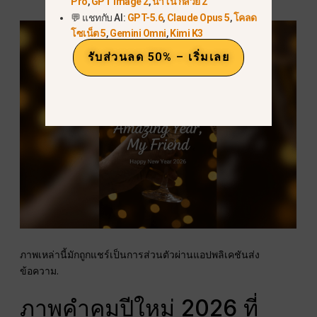
Pro
,
GPT Image 2
,
นาโน กล้วย 2
💬 แชทกับ AI:
GPT-5.6
,
Claude Opus 5
,
โคลด
โซเน็ต 5
,
Gemini Omni
,
Kimi K3
รับส่วนลด 50% – เริ่มเลย
ภาพเหล่านี้มักถูกแชร์เป็นการส่วนตัวผ่านแอปพลิเคชันส่ง
ข้อความ.
ภาพคำคมปีใหม่ 2026 ที่