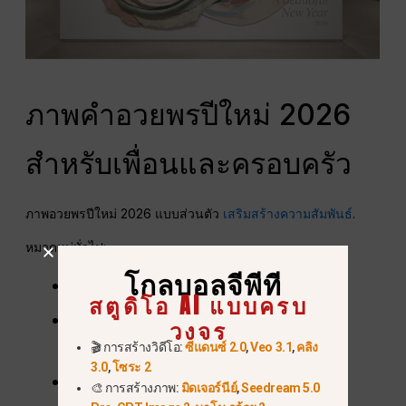
ภาพคำอวยพรปีใหม่ 2026
สำหรับเพื่อนและครอบครัว
ภาพอวยพรปีใหม่ 2026 แบบส่วนตัว
เสริมสร้างความสัมพันธ์
.
หมวดหมู่ทั่วไป:
โกลบอลจีพีที
คำอวยพรที่เป็นมิตรสำหรับเพื่อนสนิท
สตูดิโอ AI แบบครบ
ข้อความอบอุ่นและให้เกียรติสำหรับ
วงจร
ครอบครัว
🎬 การสร้างวิดีโอ:
ซีแดนซ์ 2.0
,
Veo 3.1
,
คลิง
3.0
,
โซระ 2
คำคมรักและอารมณ์สำหรับคู่รัก
🎨 การสร้างภาพ:
มิดเจอร์นีย์
,
Seedream 5.0