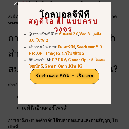
ไม่จำเป็นต้องสมัครสมาชิกรายเดือน
โกลบอลจีพีที
สิ่งนี้ทำให้ Gemini 3 Flash เป็นของ Google
โมเดลความฉลาด
สตูดิโอ AI แบบครบ
ทางชายแดนที่เข้าถึงได้มากที่สุด
.
วงจร
🎬 การสร้างวิดีโอ:
ซีแดนซ์ 2.0
,
Veo 3.1
,
คลิง
การเข้าถึง Gemini 3 Flash
3.0
,
โซระ 2
🎨 การสร้างภาพ:
มิดเจอร์นีย์
,
Seedream 5.0
สำหรับองค์กร: แบบสมัคร
Pro
,
GPT Image 2
,
นาโน กล้วย 2
💬 แชทกับ AI:
GPT-5.6
,
Claude Opus 5
,
โคลด
สมาชิกหรือตามการใช้งาน?
โซเน็ต 5
,
Gemini Omni
,
Kimi K3
รับส่วนลด 50% – เริ่มเลย
สำหรับธุรกิจ Gemini 3 Flash มีให้บริการผ่าน:
Vertex AI
เจมินี เอ็นเตอร์ไพรส์
การเข้าถึงระดับองค์กรคือ
ได้รับค่าตอบแทนและตามสัญญา
, โดย
เน้นที่: