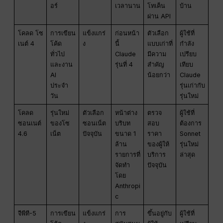
อร์
เวลานาน
โทเค็น
บ้าน
ผ่าน API
โคลด โซ
การเขียน
แข็งแกร่
ก่อนหน้า
ตัวเลือก
ผู้ใช้ที่
เนต์ 4
โค้ด
ง
นี้
แบบเก่าที่
กำลัง
ทั่วไป
Claude
มีความ
เปรียบ
และงาน
รุ่นที่ 4
สำคัญ
เทียบ
AI
น้อยกว่า
Claude
ประจำ
รุ่นเก่ากับ
วัน
รุ่นใหม่
โคลด
รุ่นใหม่
ตัวเลือก
หน้าต่าง
ตรวจ
ผู้ใช้ที่
ซอนเนต์
ของโซ
ซอนเน็ต
บริบท
สอบ
ต้องการ
4.6
เน็ต
ปัจจุบัน
ขนาด 1
ราคา
Sonnet
ล้าน
ของผู้ให้
รุ่นใหม่
รายการที่
บริการ
ล่าสุด
จัดทำ
ปัจจุบัน
โดย
Anthropi
c
จีพีที-5
การเขียน
แข็งแกร่
การ
ขึ้นอยู่กับ
ผู้ใช้ที่