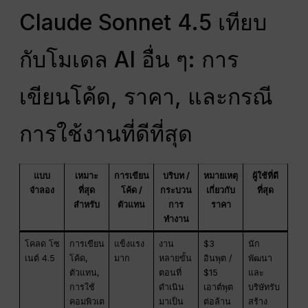
Claude Sonnet 4.5 เทียบ
กับโมเดล AI อื่น ๆ: การ
เขียนโค้ด, ราคา, และกรณี
การใช้งานที่ดีที่สุด
แบบ
เหมาะ
การเขียน
บริบท /
หมายเหตุ
ผู้ใช้ที่ดี
จำลอง
ที่สุด
โค้ด /
กระบวน
เกี่ยวกับ
ที่สุด
สำหรับ
ตัวแทน
การ
ราคา
ทำงาน
โคลด โซ
การเขียน
แข็งแรง
งาน
$3
นัก
เนต์ 4.5
โค้ด,
มาก
หลายขั้น
อินพุต /
พัฒนา
ตัวแทน,
ตอนที่
$15
และ
การใช้
ดำเนิน
เอาต์พุต
บริษัทรับ
คอมพิวเต
มาเป็น
ต่อล้าน
สร้าง