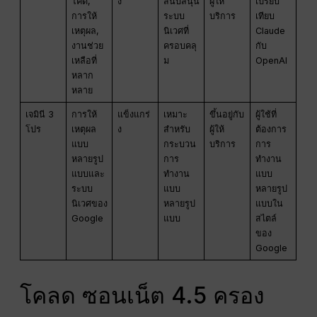
โค้ด,
ง
สนับสนุน
ผู้ให้
เปรียบ
การให้
ระบบ
บริการ
เทียบ
เหตุผล,
นิเวศที่
Claude
งานช่วย
ครอบคลุ
กับ
เหลือที่
ม
OpenAI
หลาก
หลาย
เจมินี 3
การให้
แข็งแกร่
เหมาะ
ขึ้นอยู่กับ
ผู้ใช้ที่
โปร
เหตุผล
ง
สำหรับ
ผู้ให้
ต้องการ
แบบ
กระบวน
บริการ
การ
หลายรูป
การ
ทำงาน
แบบและ
ทำงาน
แบบ
ระบบ
แบบ
หลายรูป
นิเวศของ
หลายรูป
แบบใน
Google
แบบ
สไตล์
ของ
Google
โคลด ซอนเน็ต 4.5 ครอง