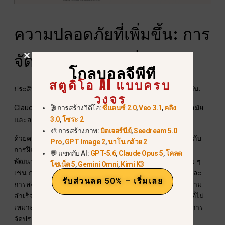
ความปลอดภัยที่เพิ่มขึ้น: การ
จัดแนวสูงสุดเท่าที่เคยมีมา
โกลบอลจีพีที
สตูดิโอ AI แบบครบ
ประสิทธิภาพเป็นสิ่งหนึ่ง แต่ความปลอดภัยต้องก้าวไปพร้อมกัน.
วงจร
Claude Sonnet 4.5 ตามที่ Anthropic ระบุ เป็นโมเดลที่ล้ำสมัย
🎬 การสร้างวิดีโอ:
ซีแดนซ์ 2.0
,
Veo 3.1
,
คลิง
และสอดคล้องที่สุดของพวกเขาจนถึงปัจจุบัน.
3.0
,
โซระ 2
🎨 การสร้างภาพ:
มิดเจอร์นีย์
,
Seedream 5.0
ด้วยความสามารถที่ได้รับการปรับปรุงของ Claude ควบคู่ไปกับ
Pro
,
GPT Image 2
,
นาโน กล้วย 2
การฝึกอบรมด้านความปลอดภัยอย่างเข้มงวด Anthropic ได้
💬 แชทกับ AI:
GPT-5.6
,
Claude Opus 5
,
โคลด
พัฒนาพฤติกรรมของโมเดลอย่างมีนัยสำคัญ ลดแนวโน้มต่าง ๆ
โซเน็ต 5
,
Gemini Omni
,
Kimi K3
เช่น การประจบสอพลอ การหลอกลวง การแสวงหาอำนาจ และ
รับส่วนลด 50% – เริ่มเลย
การส่งเสริมความหลงผิด นอกจากนี้ Anthropic ยังประสบความ
สำเร็จครั้งสำคัญในการป้องกันการโจมตีด้วยการป้อนข้อมูลที่ไม่
เหมาะสม (prompt injection) และลดความคลาดเคลื่อนในการ
จัดประเภทเนื้อหา.