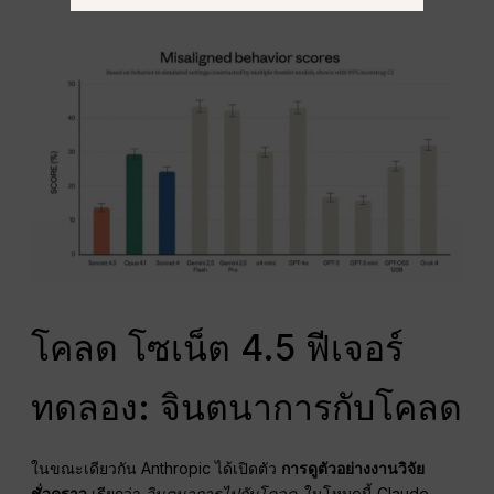
โคลด โซเน็ต 4.5 ฟีเจอร์
ทดลอง: จินตนาการกับโคลด
ในขณะเดียวกัน Anthropic ได้เปิดตัว
การดูตัวอย่างงานวิจัย
ชั่วคราว
เรียกว่า
จินตนาการไปกับโคลด
. ในโหมดนี้ Claude