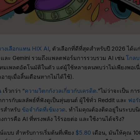
ทางเลือกแทน HIX AI
, ตัวเลือกที่ดีที่สุดสำหรับปี 2026 ได้แก
PT และ Gemini รวมถึงแพลตฟอร์มการรวบรวม AI เช่น
โกลบอ
่มีเทมเพลตอัตโนมัติในตัว แต่ผู้ใช้หลายคนพบว่าไม่เพียงพอ
ายุเมื่อสิ้นเดือนหากไม่ได้ใช้).
น
เร็วกว่า “
ความวิตกกังวลเกี่ยวกับเครดิต.
”ไม่ว่าจะเป็น ก
กับผลลัพธ์ที่ฟังดูเป็นหุ่นยนต์ ผู้ใช้ทั่ว Reddit และ
ฟอรั
วรสำหรับ
ข้อจำกัดที่เข้มงวด
. ทำไมคุณต้องติดอยู่ในระบบน
ต้องการคือ AI ที่ทรงพลัง ไร้รอยต่อ และใช้งานได้จริง?
์แบบ สำหรับการเริ่มต้นที่เพียง
$5.80
เดือน, มันให้คุณ 1