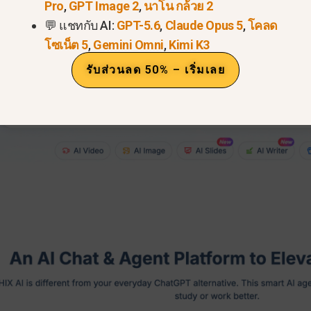
Pro
,
GPT Image 2
,
นาโน กล้วย 2
💬 แชทกับ AI:
GPT-5.6
,
Claude Opus 5
,
โคลด
โซเน็ต 5
,
Gemini Omni
,
Kimi K3
รับส่วนลด 50% – เริ่มเลย