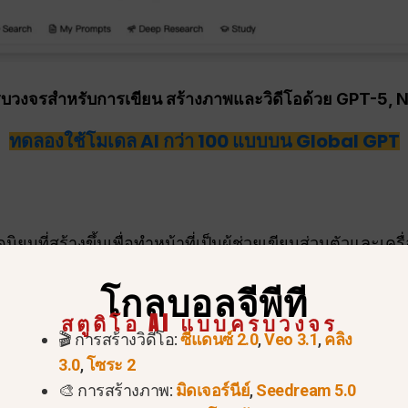
วงจรสำหรับการเขียน สร้างภาพและวิดีโอด้วย GPT-5, 
ทดลองใช้โมเดล AI กว่า 100 แบบบน Global GPT
ยมที่สร้างขึ้นเพื่อทำหน้าที่เป็นผู้ช่วยเขียนส่วนตัวและเค
่วยให้คุณสร้างข้อความได้เร็วกว่าการเขียนจากศูนย์.
โกลบอลจีพีที
สตูดิโอ AI แบบครบวงจร
🎬 การสร้างวิดีโอ:
ซีแดนซ์ 2.0
,
Veo 3.1
,
คลิง
3.0
,
โซระ 2
🎨 การสร้างภาพ:
มิดเจอร์นีย์
,
Seedream 5.0