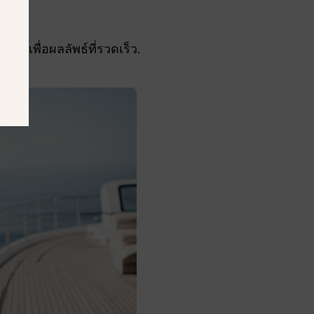
io เพื่อผลลัพธ์ที่รวดเร็ว.