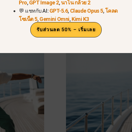
Pro
,
GPT Image 2
,
นาโน กล้วย 2
ารออกจากรูปภาพของคุณ.
💬 แชทกับ AI:
GPT-5.6
,
Claude Opus 5
,
โคลด
ล ไม่มีนักท่องเที่ยวในพื้นหลัง.
โซเน็ต 5
,
Gemini Omni
,
Kimi K3
ูล เช่น “
นำคนทั้งหมดออกไป
ในพื้นหลัง” ใน Google AI Stud
รับส่วนลด 50% – เริ่มเลย