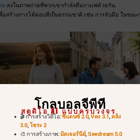
คน
ลงในภาพถ่ายที่พวกเขากำลังดื่มกาแฟด้วยกัน.
พื่อสร้างการโต้ตอบที่เป็นธรรมชาติ เช่น การจับมือ ในขณะท
โกลบอลจีพีที
สตูดิโอ AI แบบครบวงจร
🎬 การสร้างวิดีโอ:
ซีแดนซ์ 2.0
,
Veo 3.1
,
คลิง
3.0
,
โซระ 2
🎨 การสร้างภาพ:
มิดเจอร์นีย์
,
Seedream 5.0