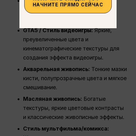
Студия Ghibli:
Мягкие пастельные
НАЧНИТЕ ПРЯМО СЕЙЧАС
тона с причудливым освещением и
деталями, вдохновленными аниме.
GTA5 / Стиль видеоигры:
Яркие,
преувеличенные цвета и
кинематографические текстуры для
создания эффекта видеоигры.
Акварельная живопись:
Тонкие мазки
кисти, полупрозрачные цвета и мягкое
смешивание.
Масляная живопись:
Богатые
текстуры, яркие цветовые контрасты
и классические живописные эффекты.
Стиль мультфильма/комикса: