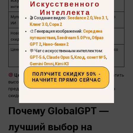
искусственным
Про
Искусственного
интеллектом
Интеллекта
Мультимодальный
Gemini 3 Pro
🎬 Создание видео:
Seedance 2.0
,
Veo 3.1
,
ИИ
Клинг 3.0
,
Сора 2
🎨 Генерация изображений:
Середина
Новогодняя
Нет
До 52%
путешествия
,
Seedream 5.0 Pro
,
Образ
скидка
GPT 2
,
Нано-банан 2
Ценность
Высокая
Все в одном, со
💬 Чат с искусственным интеллектом:
стоимость, один
скидкой
GPT-5.6
,
Claude Opus 5
,
Клод, сонет № 5
,
инструмент
Gemini Omni
,
Kimi K3
ПОЛУЧИТЕ СКИДКУ 50% -
Ценность понимания:
Вместо того, чтобы платить
НАЧНИТЕ ПРЯМО СЕЙЧАС
высокую цену за
только Sora 2
, GlobalGPT
предоставляет вам
Сора 2 + все остальное
— со
скидкой на Новый год.
Почему GlobalGPT —
лучший выбор на