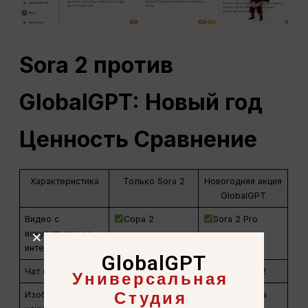
Sora 2 против
GlobalGPT: Новый год
Ценность
Сравнение
Характеристика
Только Sora 2
Новогодняя акция
GlobalGPT
Видео с
Сора 2
Sora 2 Pro
искусственным
интеллектом
GlobalGPT
Универсальная
Чат с ИИ
ChatGPT 5.2
Студия
Изображения с
Нано Банана