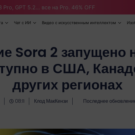
 Pro, GPT 5.2... все на Pro. 46% OFF
та
Чат с ИИ
Видео с искусственным интеллектом
Изо
е Sora 2 запущено н
тупно в США, Канад
других регионах
08:11
Клод МакКензи
Последнее обновление: 