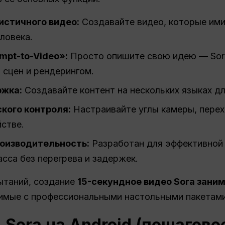
истичного видео:
Создавайте видео, которые им
ловека.
mpt-to-Video»:
Просто опишите свою идею — Sor
 сцен и рендерингом.
ржка:
Создавайте контент на нескольких языках дл
кого контроля:
Настраивайте углы камеры, пере
стве.
оизводительность:
Разработан для эффективной 
асса без перегрева и задержек.
ытаний, создание
15-секундное видео Sora зани
вимые с профессиональными настольными пакетами
 Sora на Android (пошагово