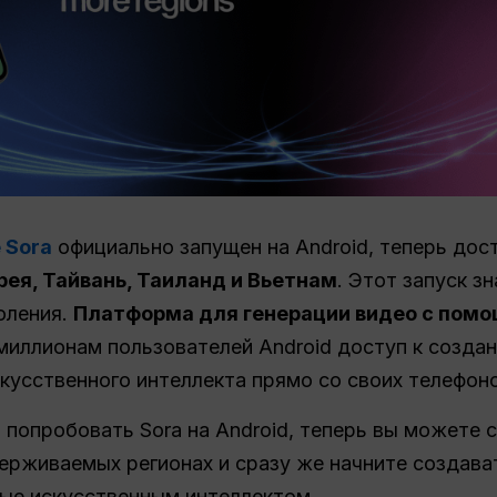
 Sora
официально запущен на Android, теперь дос
рея, Тайвань, Таиланд и Вьетнам
. Этот запуск з
оления.
Платформа для генерации видео с помо
 миллионам пользователей Android доступ к созда
усственного интеллекта прямо со своих телефоно
попробовать Sora на Android, теперь вы можете 
ерживаемых регионах и сразу же начните создава
ные искусственным интеллектом.