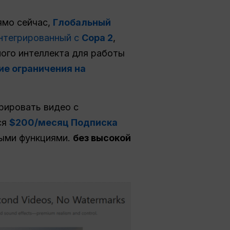
рямо сейчас,
Глобальный
нтегрированный с
Сора 2
,
ого интеллекта для работы
ие ограничения на
ерировать видео с
ся
$200/месяц Подписка
ными функциями.
без высокой