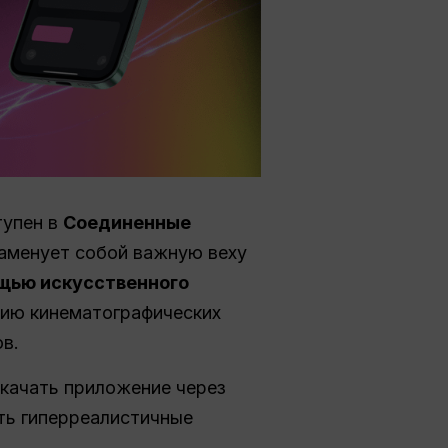
тупен в
Соединенные
наменует собой важную веху
щью искусственного
нию кинематографических
в.
скачать приложение через
ть гиперреалистичные