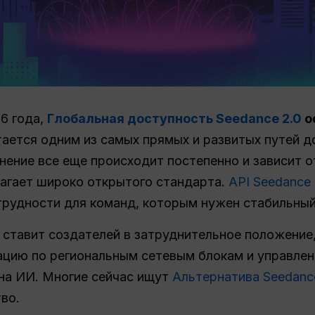
6 года,
Глобальная доступность Seedance 2.0
о
ается одним из самых прямых и развитых путей до
ние все еще происходит постепенно и зависит от
лагает широко открытого стандарта.
API Seedance 
трудности для команд, которым нужен стабильны
 ставит создателей в затруднительное положение,
гацию по региональным сетевым блокам и управле
на ИИ. Многие сейчас ищут
Альтернатива Seedanc
во.