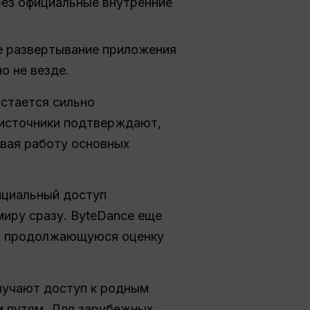
ез официальные внутренние
е развертывание приложения
о не везде.
стается сильно
 источники подтверждают,
ивая работу основных
ициальный доступ
миру сразу. ByteDance еще
на продолжающуюся оценку
олучают доступ к родным
м путям. Для зарубежных