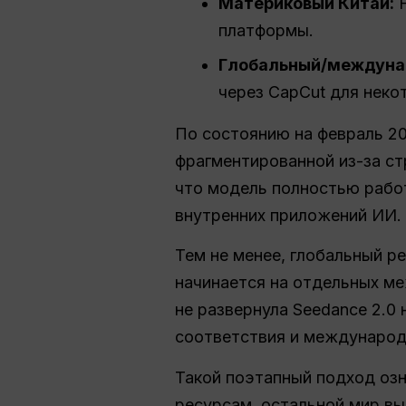
Материковый Китай:
Н
платформы.
Глобальный/междуна
через CapCut для неко
По состоянию на февраль 2
фрагментированной из-за с
что модель полностью работ
внутренних приложений ИИ.
Тем не менее, глобальный р
начинается на отдельных ме
не развернула Seedance 2.
соответствия и международ
Такой поэтапный подход озн
ресурсам, остальной мир в