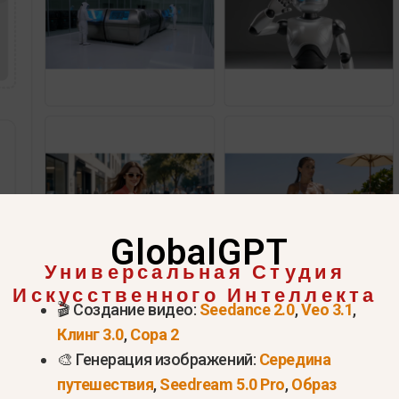
GlobalGPT
Универсальная Студия
Искусственного Интеллекта
🎬 Создание видео:
Seedance 2.0
,
Veo 3.1
,
Клинг 3.0
,
Сора 2
Попробуйте Seedance 2 прямо сейчас >
🎨 Генерация изображений:
Середина
путешествия
,
Seedream 5.0 Pro
,
Образ
nce 2.0?