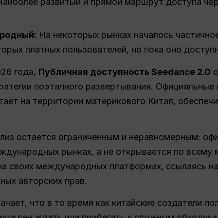
аиболее развитый и прямой маршрут доступа чер
родный:
На некоторых рынках началось частично
торых платных пользователей, но пока оно доступн
026 года,
Публичная доступность Seedance 2.0
о
тратегии поэтапного развертывания. Официальные
ает на территории материкового Китая, обеспеч
елиз остается ограниченным и неравномерным: оф
ждународных рынках, а не открывается по всему 
0 на своих международных платформах, ссылаясь 
ных авторских прав.
ачает, что в то время как китайские создатели п
ынужден ждать или прибегать к сложным обходны