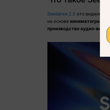
Seedance 2.0
это видеомодел
на основе
кинематографич
производство аудио-видео