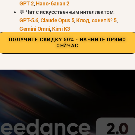
GPT 2
,
Нано-банан 2
💬 Чат с искусственным интеллектом:
ь нового поколения с искусственным интеллектом
GPT-5.6
,
Claude Opus 5
,
Клод, сонет № 5
,
еское движение
,
сильный оперативный контрол
Gemini Omni
,
Kimi K3
возможности
ПОЛУЧИТЕ СКИДКУ 50% - НАЧНИТЕ ПРЯМО
СЕЙЧАС