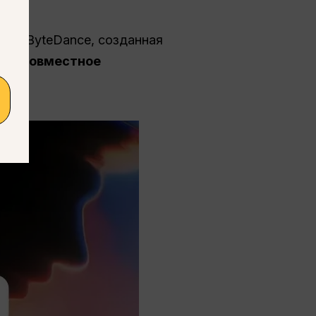
 от ByteDance, созданная
ь
, и
совместное