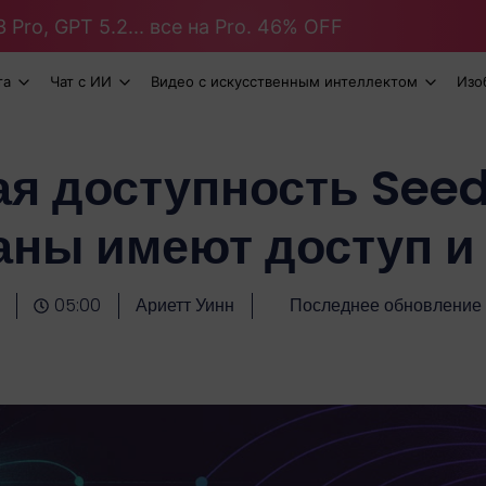
 Pro, GPT 5.2... все на Pro. 46% OFF
та
Чат с ИИ
Видео с искусственным интеллектом
Изо
я доступность Seed
аны имеют доступ и 
05:00
Ариетт Уинн
Последнее обновление