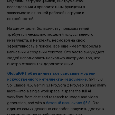
моделям, загрузке файлов, инструментам
исследования и приоритетным функциям в
зависимости от вашей рабочей нагрузки и
потребностей.
На самом деле, большинству пользователей
требуется несколько моделей искусственного
интеллекта, и Perplexity, несмотря на свою
эффективность в поиске, все еще имеет пробелы в
написании и создании текстов. Это часто вынуждает
людей использовать несколько инструментов, что
быстро становится дорогостоящим.
GlobalGPT объединяет все основные модели
искусственного интеллекта
-
Недоумение
, GPT-5.6
Sol Claude 4.5, Gemini 3.1 Pro,Sora 2 Pro,Veo 3.1 and many
more—into a single workspace. It spans the full AI
workflow, from chat and research to image and video
generation, and with a
базовый план около $5.8
, Это
один из самых дешевых способов получить доступ к
многомодельному набору инструментов.