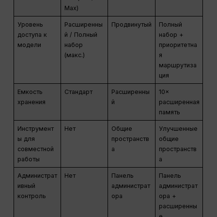
Max)
Уровень
Расширенны
Продвинутый
Полный
доступа к
й / Полный
набор +
модели
набор
приоритетна
(макс.)
я
маршрутиза
ция
Емкость
Стандарт
Расширенны
10×
хранения
й
расширенная
память
Инструмент
Нет
Общие
Улучшенные
ы для
пространств
общие
совместной
а
пространств
работы
а
Администрат
Нет
Панель
Панель
ивный
администрат
администрат
контроль
ора
ора +
расширенны
е