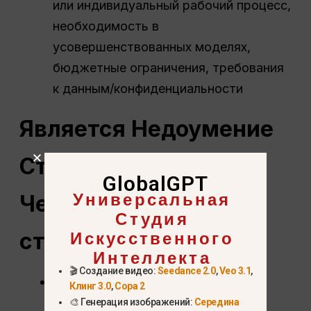
или индивидуальный рабочий процесс,
необходимость в
усовершенствованных моделях,
бюджетные ограничения, требования
к данным/конфиденциальности
Является
Недоумение
Стоит ли $20/месяц?
GlobalGPT
Универсальная
Честный разбор
Студия
Искусственного
стоимости
Интеллекта
🎬 Создание видео:
Seedance 2.0
,
Veo 3.1
,
Преимущества
Про
:
Клинг 3.0
,
Сора 2
🎨 Генерация изображений:
Середина