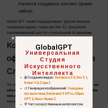
Начните создавать контент прямо
сейчас
Global GPT также поддерживает другие модели
генерации видео, такие как Veo 3.1, предлагая
одновременный доступ к нескольким AI-движкам.
Когда Sora 2
GlobalGPT
Универсальная
официально запустят в
Студия
Искусственного
Словакии?
Интеллекта
🎬 Создание видео:
Seedance 2.0
,
Veo 3.1
,
Клинг 3.0
,
Сора 2
По состоянию на октябрь 2025 года OpenAI имеет
не
🎨 Генерация изображений:
Середина
объявлено о дате публичного запуска в Словакии
путешествия
,
Seedream 5.0 Pro
,
Образ
или других европейских странах
. Официальный
GPT 2
,
Нано-банан 2
запуск будет зависеть от:
💬 Чат с искусственным интеллектом: