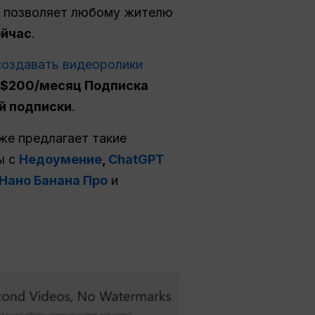
о позволяет любому жителю
ейчас
.
создавать видеоролики
$200/месяц Подписка
й подписки
.
же предлагает такие
ы с
Недоумение
,
ChatGPT
Нано Банана Про
и