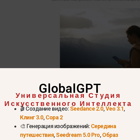
GlobalGPT
Универсальная Студия
Искусственного Интеллекта
🎬 Создание видео:
Seedance 2.0
,
Veo 3.1
,
Попробуйте Sora 2 Pro прямо сейчас >
Клинг 3.0
,
Сора 2
официально не доступна в Н
🎨 Генерация изображений:
Середина
путешествия
,
Seedream 5.0 Pro
,
Образ