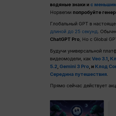
водяные знаки и
с меньшим
Норвегии
попробуйте гене
Глобальный GPT в настоящ
длиной до 25 секунд
. Обычн
ChatGPT Pro
, Но с Global 
Будучи универсальной платф
видеомодели, как
Veo 3.1
,
Кл
5.2
,
Gemini 3 Pro
, и
Клод Со
Середина путешествия
.
Прямо сейчас действует ак