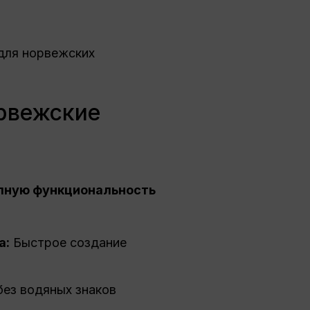
для норвежских
орвежские
олную функциональность
а:
Быстрое создание
без водяных знаков