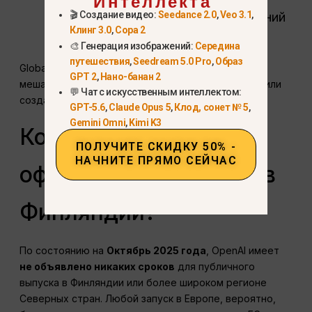
Интеллекта
🎬 Создание видео:
Seedance 2.0
,
Veo 3.1
,
включая Финляндию, без ограничений
Клинг 3.0
,
Сора 2
по IP-адресам.
🎨 Генерация изображений:
Середина
путешествия
,
Seedream 5.0 Pro
,
Образ
Global GPT эффективно устраняет барьеры,
GPT 2
,
Нано-банан 2
мешающие финским пользователям тестировать или
💬 Чат с искусственным интеллектом:
создавать с помощью Sora 2 напрямую.
GPT-5.6
,
Claude Opus 5
,
Клод, сонет № 5
,
Gemini Omni
,
Kimi K3
Когда Sora 2
ПОЛУЧИТЕ СКИДКУ 50% -
НАЧНИТЕ ПРЯМО СЕЙЧАС
официально запустят в
Финляндии?
По состоянию на
Октябрь 2025 года
, OpenAI имеет
не объявлено никаких сроков
для публичного
выпуска в Финляндии или более широком регионе
Северных стран. Любой запуск в Европе, вероятно,