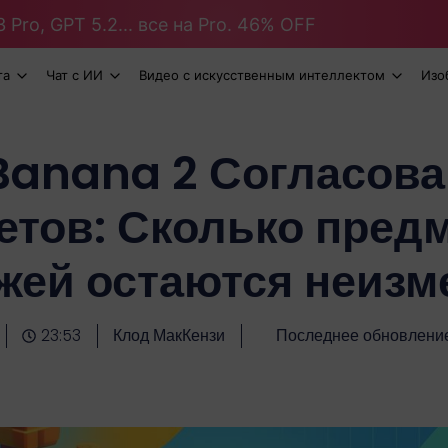
 Pro, GPT 5.2... все на Pro. 46% OFF
та
Чат с ИИ
Видео с искусственным интеллектом
Изо
Banana 2 Согласова
етов: Сколько предм
жей остаются неиз
23:53
Клод МакКензи
Последнее обновлени