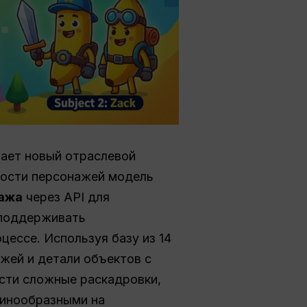
вает новый отраслевой
ности персонажей модель
нажа
через API для
 поддерживать
цессе. Используя базу из 14
жей и детали объектов с
ости сложные раскадровки,
динообразными на