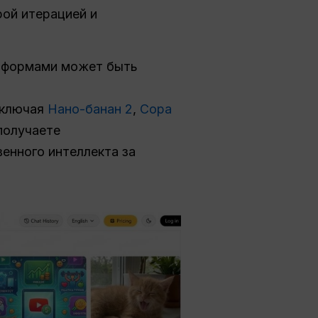
ой итерацией и
атформами может быть
включая
Нано-банан 2
,
Сора
 получаете
енного интеллекта за