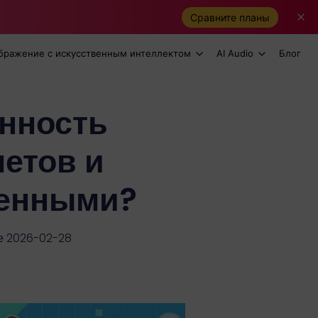
Сравните планы
бражение с искусственным интеллектом
AI Audio
Блог
нность
етов и
менными?
е 2026-02-28