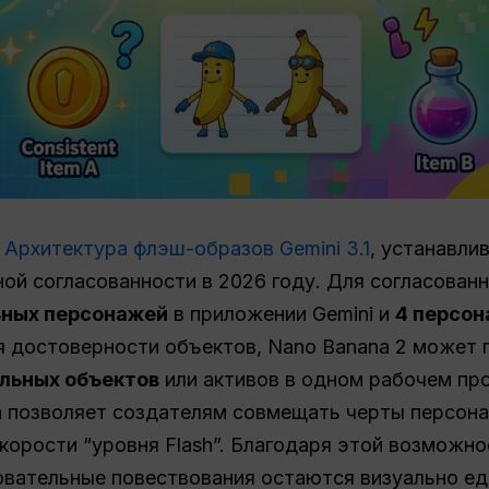
т
Архитектура флэш-образов Gemini 3.1
, устанавли
ой согласованности в 2026 году. Для согласован
ьных персонажей
в приложении Gemini и
4 персо
ся достоверности объектов, Nano Banana 2 может
ельных объектов
или активов в одном рабочем про
а позволяет создателям совмещать черты персона
скорости “уровня Flash”. Благодаря этой возможн
овательные повествования остаются визуально е