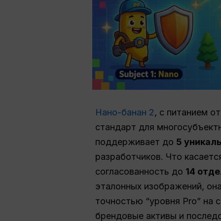
Нано-банан 2
, с питанием о
стандарт для многосубъектн
поддерживает до
5 уникал
разработчиков. Что касает
согласованность до
14 отд
эталонных изображений, он
точностью “уровня Pro” на 
брендовые активы и послед