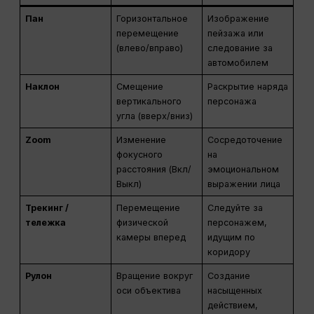
Пан
Горизонтальное
Изображение
перемещение
пейзажа или
(влево/вправо)
следование за
автомобилем
Наклон
Смещение
Раскрытие наряда
вертикального
персонажа
угла (вверх/вниз)
Zoom
Изменение
Сосредоточение
фокусного
на
расстояния (Вкл/
эмоциональном
Выкл)
выражении лица
Трекинг /
Перемещение
Следуйте за
тележка
физической
персонажем,
камеры вперед
идущим по
коридору
Рулон
Вращение вокруг
Создание
оси объектива
насыщенных
действием,