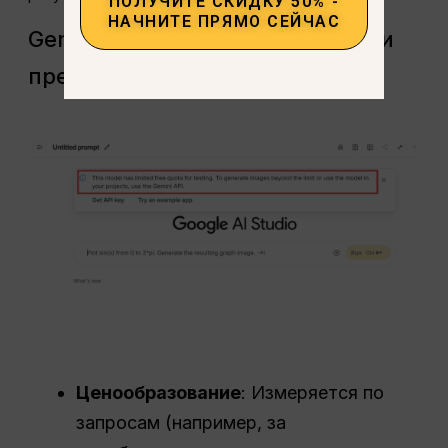
ПОЛУЧИТЕ СКИДКУ 50% -
НАЧНИТЕ ПРЯМО СЕЙЧАС
Gemini API (для разработчиков и
предприятий)
Ценообразование
: Измеряется по
запросам (например, за