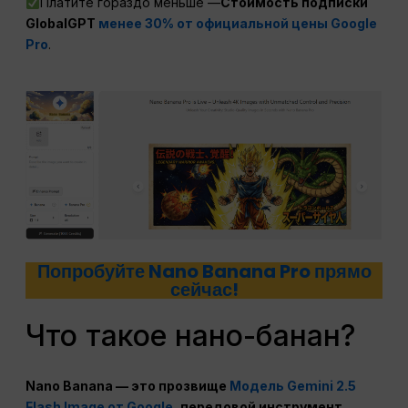
Платите гораздо меньше —
Стоимость подписки
GlobalGPT
менее 30% от официальной цены Google
Pro
.
Попробуйте Nano Banana Pro прямо
сейчас!
Что такое нано-банан?
Nano Banana — это прозвище
Модель Gemini 2.5
Flash Image от Google
, передовой инструмент