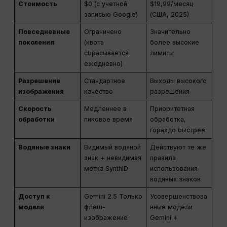
Стоимость
$0 (с учетной
$19,99/месяц
записью Google)
(США, 2025)
Повседневные
Ограничено
Значительно
поколения
(квота
более высокие
сбрасывается
лимиты
ежедневно)
Разрешение
Стандартное
Выходы высокого
изображения
качество
разрешения
Скорость
Медленнее в
Приоритетная
обработки
пиковое время
обработка,
гораздо быстрее
Водяные знаки
Видимый водяной
Действуют те же
знак + невидимая
правила
метка SynthID
использования
водяных знаков
Доступ к
Gemini 2.5 Только
Усовершенствова
модели
флеш-
нные модели
изображение
Gemini +