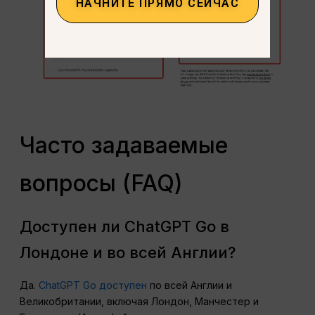
НАЧНИТЕ ПРЯМО СЕЙЧАС
Часто задаваемые
вопросы (FAQ)
Доступен ли ChatGPT Go в
Лондоне и во всей Англии?
Да.
ChatGPT Go доступен
по всей Англии и
Великобритании, включая Лондон, Манчестер и