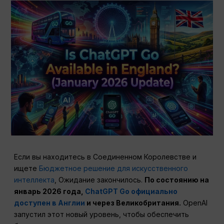
Если вы находитесь в Соединенном Королевстве и
ищете
Бюджетное решение для искусственного
интеллекта
, Ожидание закончилось.
По состоянию на
январь 2026 года,
ChatGPT Go официально
доступен в Англии
и через
Великобритания
.
OpenAI
запустил этот новый уровень, чтобы обеспечить