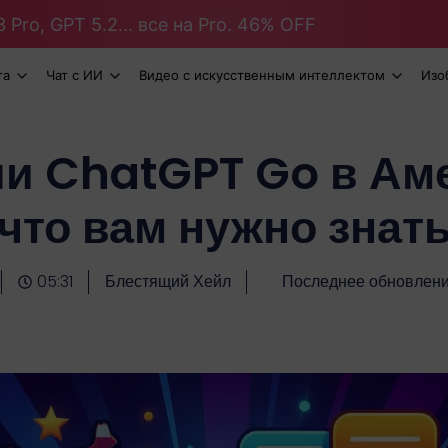
 Pro, GPT 5.2... все на Pro. 46% OFF
та
Чат с ИИ
Видео с искусственным интеллектом
Изо
ли ChatGPT Go в Аме
что вам нужно знат
05:31
Блестящий Хейл
Последнее обновлени