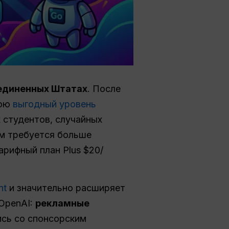
единенных Штатах
. После
вою
выгодный уровень
 студентов, случайных
ым требуется больше
арифный план Plus $20/
nt
и значительно расширяет
 OpenAI:
рекламные
ись со спонсорским