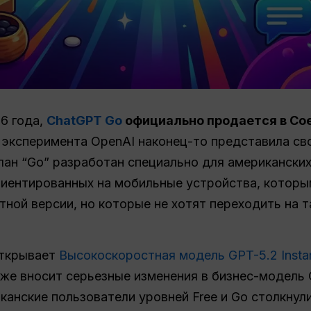
6 года,
ChatGPT Go
официально продается в Со
эксперимента OpenAI наконец-то представила с
ан “Go” разработан специально для американских
риентированных на мобильные устройства, котор
ной версии, но которые не хотят переходить на т
открывает
Высокоскоростная модель GPT-5.2 Insta
кже вносит серьезные изменения в бизнес-модель
канские пользователи уровней Free и Go столкнул