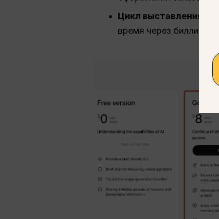
Цикл выставления сче
время через биллингов