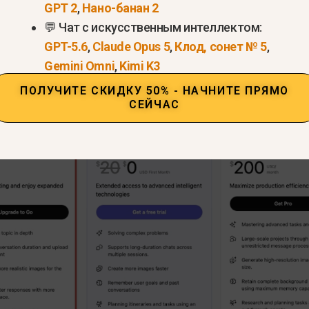
GPT 2
,
Нано-банан 2
тов:
Ежемесячная периодическая плата, которую
💬 Чат с искусственным интеллектом:
ый портал OpenAI.
GPT-5.6
,
Claude Opus 5
,
Клод, сонет № 5
,
Gemini Omni
,
Kimi K3
ПОЛУЧИТЕ СКИДКУ 50% - НАЧНИТЕ ПРЯМО
СЕЙЧАС