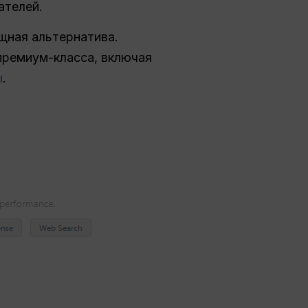
ателей.
щная альтернатива.
премиум-класса, включая
ы
.