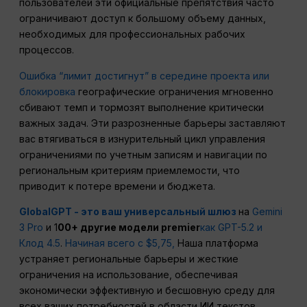
пользователей эти официальные препятствия часто
ограничивают доступ к большому объему данных,
необходимых для профессиональных рабочих
процессов.
Ошибка “лимит достигнут” в середине проекта или
блокировка
географические ограничения мгновенно
сбивают темп и тормозят выполнение критически
важных задач. Эти разрозненные барьеры заставляют
вас втягиваться в изнурительный цикл управления
ограничениями по учетным записям и навигации по
региональным критериям приемлемости, что
приводит к потере времени и бюджета.
GlobalGPT - это ваш универсальный шлюз
на
Gemini
3 Pro
и 1
00+ другие модели premier
как GPT-5.2
и
Клод 4.5
.
Начиная всего с $5,75,
Наша платформа
устраняет региональные барьеры и жесткие
ограничения на использование, обеспечивая
экономически эффективную и бесшовную среду для
всех ваших потребностей в области ИИ текстов,