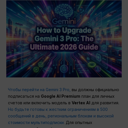
Чтобы перейти на Gemini 3 Pro,
вы должны официально
подписаться на
Google AI Premium
план для личных
счетов или включить модель в
Vertex AI
для развития.
Но будьте готовы к жестким ограничениям в 500
сообщений в день, региональным блокам и высокой
стоимости мультиподписки.
Для опытных