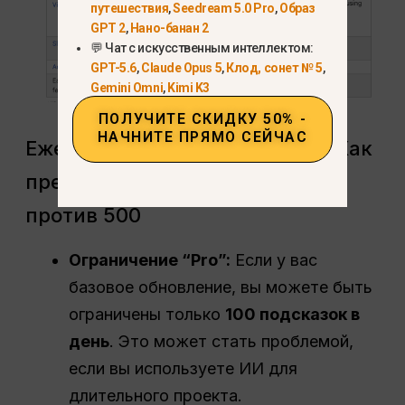
путешествия
,
Seedream 5.0 Pro
,
Образ
GPT 2
,
Нано-банан 2
💬 Чат с искусственным интеллектом:
GPT-5.6
,
Claude Opus 5
,
Клод, сонет № 5
,
Gemini Omni
,
Kimi K3
ПОЛУЧИТЕ СКИДКУ 50% -
НАЧНИТЕ ПРЯМО СЕЙЧАС
Ежедневные капы подсказок: Как
преодолеть ограничение 100
против 500
Ограничение “Pro”:
Если у вас
базовое обновление, вы можете быть
ограничены только
100 подсказок в
день
. Это может стать проблемой,
если вы используете ИИ для
длительного проекта.