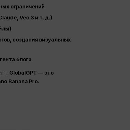
вных ограничений
ude, Veo 3 и т. д.)
йлы)
гов, создания визуальных
тента блога
ент,
GlobalGPT — это
no Banana Pro.