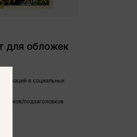
т для обложек
убликаций в социальных
головков/подзаголовков