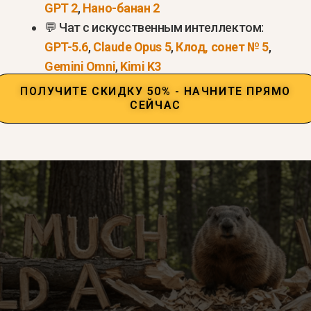
GPT 2
,
Нано-банан 2
бражений
для единообразного брендинга и многок
💬 Чат с искусственным интеллектом:
GPT-5.6
,
Claude Opus 5
,
Клод, сонет № 5
,
Gemini Omni
,
Kimi K3
тилем
(минималистичный, кинематографический, п
ПОЛУЧИТЕ СКИДКУ 50% - НАЧНИТЕ ПРЯМО
СЕЙЧАС
нструментом для блогеров, редакторов, маркетоло