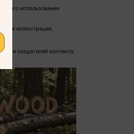
ратного использования
лоская иллюстрация,
гов и создателей контента.