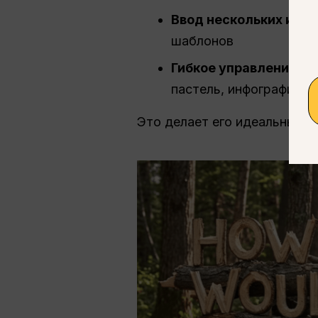
Ввод нескольких изо
шаблонов
Гибкое управление с
пастель, инфографика)
Это делает его идеальным и