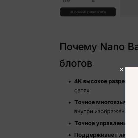
Почему Nano Ba
блогов
4K
высокое разрешен
сетях
Точное многоязычное
внутри изображения
Точное управление о
Поддерживает любо