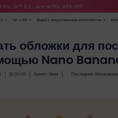
 Pro, GPT 5.2... все на Pro. 46% OFF
та
Чат с ИИ
Видео с искусственным интеллектом
Изо
ать обложки для пос
мощью Nano Banan
1
05:08
Ариетт Уинн
Последнее обновление: 