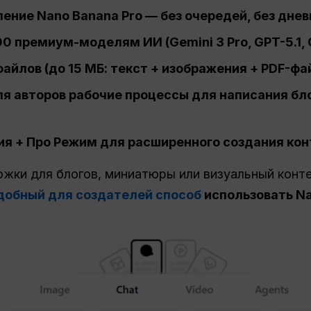
ение Nano Banana Pro — без очередей, без дне
0 премиум-моделям ИИ (Gemini 3 Pro, GPT-5.1, Cla
файлов (до 15 МБ: текст + изображения + PDF-фа
 авторов рабочие процессы для написания бло
ия +
Про
Режим для расширенного создания кон
ожки для блогов, миниатюры или визуальный конт
добный для создателей способ
использовать Na