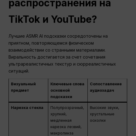
распространения на
TikTok и YouTube?
Лучшие ASMR AI подсказки сосредоточены на
приятном, повторяющемся физическом
взаимодействии со странными материалами.
Виральность достигается за счет сочетания
ультрареалистичных текстур и сюрреалистичных
ситуаций.
Визуальный
Ключевые слова
Сопоставление
предмет
основной
аудиозадач
подсказки
Нарезка стекла
Полупрозрачный,
Высокие звуки,
хрупкий,
хрустальные
медленная
осколки
нарезка лезвий,
макролинза