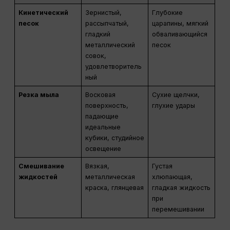
Кинетический
Зернистый,
Глубокие
песок
рассыпчатый,
царапины, мягкий
гладкий
обваливающийся
металлический
песок
совок,
удовлетворитель
ный
Резка мыла
Восковая
Сухие щелчки,
поверхность,
глухие удары
падающие
идеальные
кубики, студийное
освещение
Смешивание
Вязкая,
Густая
жидкостей
металлическая
хлюпающая,
краска, глянцевая
гладкая жидкость
при
перемешивании