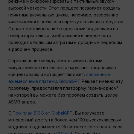
режиме и синхронизировать с тактильным звуком
высокой четкости. Этот процесс позволяет создать
приятные визуальные циклы, например, разрезание
кинетического песка или нарезку стеклянных фруктов.
Однако жонглирование отдельными подписками на
генераторы текста, изображений и видео часто
приводит к большим затратам и досадным перебоям
в рабочем процессе.
Переключение между несколькими сайтами
искусственного интеллекта нарушает творческую
концентрацию и истощает бюджет.
сложенные
ежемесячные платежи
.
GlobalGPT
Решает именно эту
проблему, предоставляя платформу "все-в-одном",
на которой вы можете без проблем создать целое
ASMR-видео.
С
Про-план $10.8 от GlobalGPT
, Вы получаете
мгновенный доступ к более чем 100 высококлассным
моделям в одном месте. Вы можете составлять свои
подсказки с помощью
GPT-5.4
, Создавайте