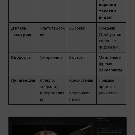
перевод
текста в
видео)
Деталь
Ультравысок
Высокий
Средний
текстуры
ий
(Требуются
хорошие
подсказки)
Скорость
Умеренный
Быстрый
Медленнее
(время
рендеринга)
Лучшее для
Стекло,
Консистенци
Прямые
жидкости,
я
простые
гиперреализ
персонажа,
движения
м
песок