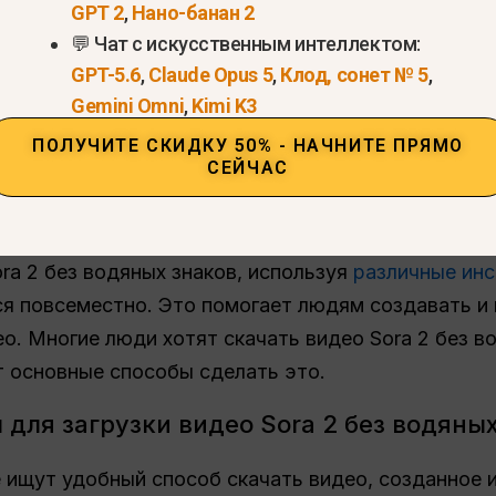
GPT 2
,
Нано-банан 2
💬 Чат с искусственным интеллектом:
GPT-5.6
,
Claude Opus 5
,
Клод, сонет № 5
,
Gemini Omni
,
Kimi K3
ПОЛУЧИТЕ СКИДКУ 50% - НАЧНИТЕ ПРЯМО
СЕЙЧАС
Попробуйте Sora2 прямо сейчас >>
ra 2 без водяных знаков, используя
различные ин
ся повсеместно. Это помогает людям создавать и
о. Многие люди хотят скачать видео Sora 2 без в
т основные способы сделать это.
для загрузки видео Sora 2 без водяны
 ищут удобный способ скачать видео, созданное