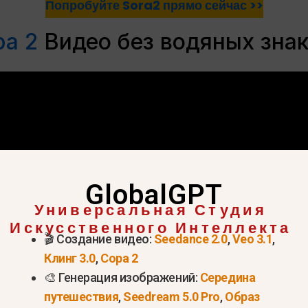
Попробуйте Sora2 прямо сейчас >>
ра 2
Видео без водяных зна
GlobalGPT
Универсальная Студия
Искусственного Интеллекта
🎬 Создание видео:
Seedance 2.0
,
Veo 3.1
,
Клинг 3.0
,
Сора 2
🎨 Генерация изображений:
Середина
путешествия
,
Seedream 5.0 Pro
,
Образ