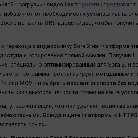
 онлайн-загрузчик видео
Инструменты предлагают 
 избавляют от необходимости устанавливать сл
просто вставить URL-адрес видео, чтобы получит
с перехода к видеоролику Sora 2 на платформе тип
доступа и копирования прямой ссылки. Получив U
ик, специально оптимизированный для Sora 2, и в
е этого программа проанализирует метаданные и 
4 или MOV - и выбрать вариант экспорта без вод
ранить клип высокой четкости прямо на ваше устро
ы, утверждающие, что они удаляют водяные знаки
небезопасными. Всегда ищите платформы с HTTPS
вставлять ссылки.