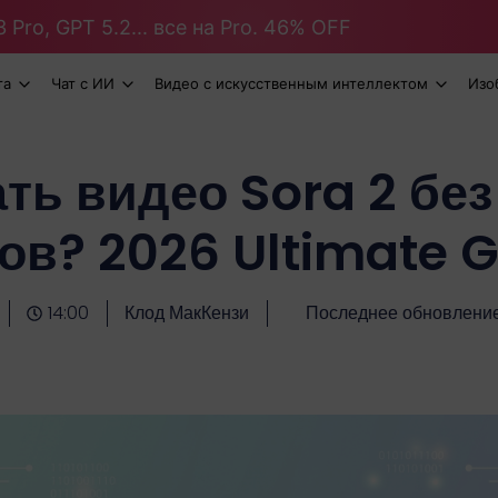
 Pro, GPT 5.2... все на Pro. 46% OFF
та
Чат с ИИ
Видео с искусственным интеллектом
Изо
ать видео Sora 2 бе
ов? 2026 Ultimate 
14:00
Клод МакКензи
Последнее обновлени