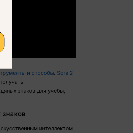
струменты и способы
.
Sora 2
 получать
одяных знаков для учебы,
х знаков
 искусственным интеллектом