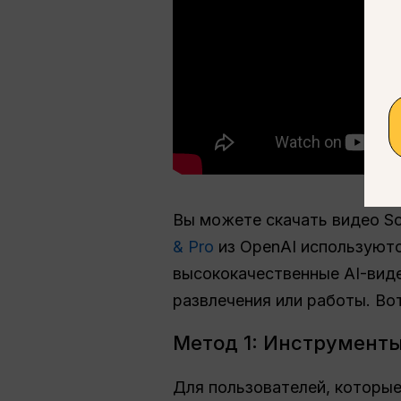
Вы можете скачать видео So
& Pro
из OpenAI используют
высококачественные AI-виде
развлечения или работы. Во
Метод 1: Инструменты 
Для пользователей, которые