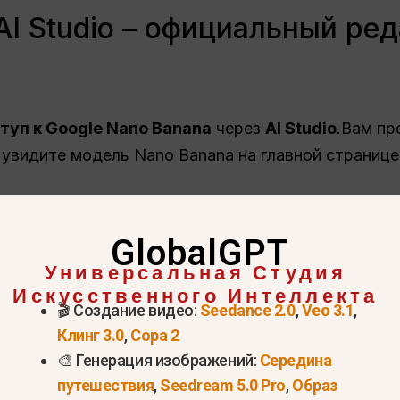
AI Studio – официальный ре
туп к Google Nano Banana
через
AI Studio
.Вам пр
 увидите модель Nano Banana на главной странице,
GlobalGPT
Универсальная Студия
Искусственного Интеллекта
🎬 Создание видео:
Seedance 2.0
,
Veo 3.1
,
Клинг 3.0
,
Сора 2
🎨 Генерация изображений:
Середина
путешествия
,
Seedream 5.0 Pro
,
Образ