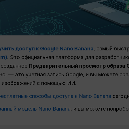
учить доступ к Google Nano Banana
, самый быст
om)
. Это официальная платформа для разработчик
 созданное
Предварительный просмотр образа Ge
но, — это учетная запись Google, и вы можете сра
ю изображений с помощью ИИ.
бесплатные способы доступа к Nano Banana
сегодн
ванный
модель Nano Banana
, и вы можете попробо