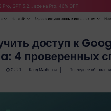
 Pro, GPT 5.2... все на Pro. 46% OFF
та
Чат с ИИ
Видео с искусственным интеллектом
Изо
учить доступ к Goo
a: 4 проверенных с
02:29
Клод МакКензи
Последнее обновлени