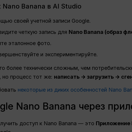
 Nano Banana в AI Studio
щью своей учетной записи Google.
увидите четкую запись для
Nano Banana (образ фл
ите эталонное фото.
вершенствуйте и экспериментируйте.
го более технически сложным, чем потребительск
 но процесс тот же:
написать → загрузить → сге
бовать
некоторые из диких особенностей Nano Ba
ogle Nano Banana через при
олучить доступ к Nano Banana — это
Приложение 