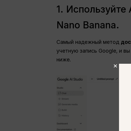
1. Используйте 
Nano Banana.
Самый надежный метод
дос
учетную запись Google, и вы
ниже.