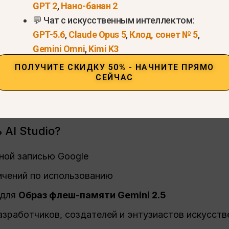
GPT 2
,
Нано-банан 2
💬 Чат с искусственным интеллектом:
GPT-5.6
,
Claude Opus 5
,
Клод, сонет № 5
,
Gemini Omni
,
Kimi K3
ПОЛУЧИТЕ СКИДКУ 50% - НАЧНИТЕ ПРЯМО
СЕЙЧАС
AI Studio?
ной записью Google
ичений по использованию
 для
Образ флеш-памяти Gemini 2.5
зработчиков, создателей и энтузиастов искусств