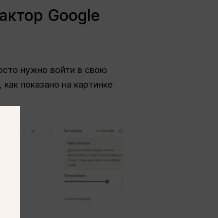
дактор Google
осто нужно войти в свою
 как показано на картинке