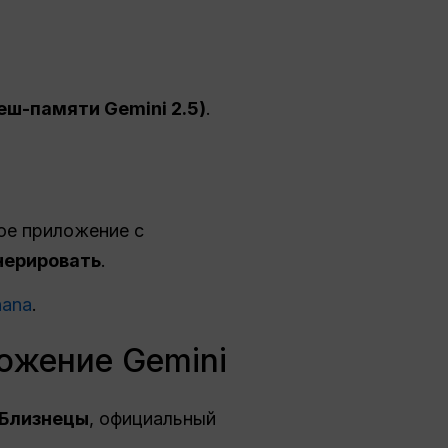
еш-памяти Gemini 2.5)
.
ое приложение с
нерировать
.
nana
.
ложение Gemini
Близнецы
, официальный