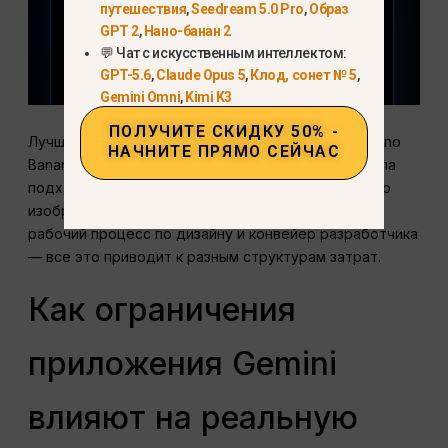
путешествия
,
Seedream 5.0 Pro
,
Образ
GPT 2
,
Нано-банан 2
💬 Чат с искусственным интеллектом:
GPT-5.6
,
Claude Opus 5
,
Клод, сонет № 5
,
Gemini Omni
,
Kimi K3
ПОЛУЧИТЕ СКИДКУ 50% -
Лучше задать не вопрос “Какой тарифный план Nano
НАЧНИТЕ ПРЯМО СЕЙЧАС
Banana Pro мне выбрать?”, а “Какой способ доступа
подходит для моей рабочей нагрузки?”. Несколько
изображений продуктов в неделю, ежедневный
рабочий процесс по дизайну и конвейер разработчика
— все это приводит к разным структурам затрат.
Как ограничения
приложения Gemini
влияют на реальную