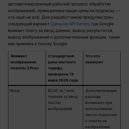
автоматизированный рабочий процесс обработки
изображений, приведенные выше цены на подписку —
это еще не всё. Для разработчиков предусмотрен
следующий вариант:
Цены на API Gemini
, где Google
взимает плату за ввод данных, вывод результатов,
вывод изображений и дополнительные функции, такие
как привязка к поиску Google.
Элемент
Стандартная
Что это
изображения
цена платного
означает
«Gemini 3 Pro»
тарифа,
проверена 13
июля 2026 года
Вход
$2.00 за 1 млн
Дополнительные
токенов за ввод
расходы
текста/
возникают при
изображений
использовании
текста подсказки
и ссылок на
изображения.