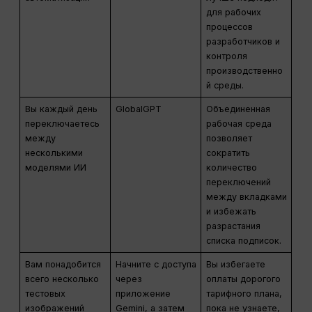
для рабочих
процессов
разработчиков и
контроля
производственно
й среды.
Вы каждый день
GlobalGPT
Объединенная
переключаетесь
рабочая среда
между
позволяет
несколькими
сократить
моделями ИИ
количество
переключений
между вкладками
и избежать
разрастания
списка подписок.
Вам понадобится
Начните с доступа
Вы избегаете
всего несколько
через
оплаты дорогого
тестовых
приложение
тарифного плана,
изображений
Gemini, а затем
пока не узнаете,