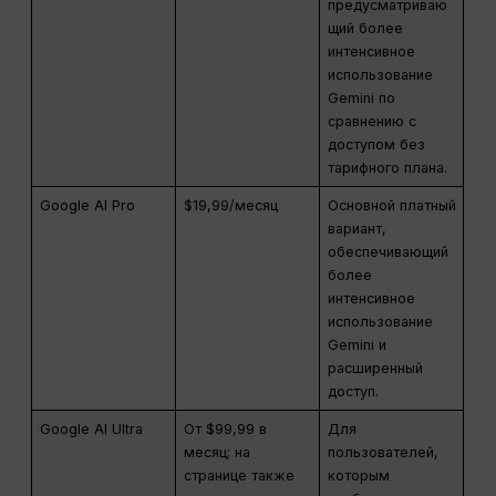
предусматриваю
щий более
интенсивное
использование
Gemini по
сравнению с
доступом без
тарифного плана.
Google AI Pro
$19,99/месяц
Основной платный
вариант,
обеспечивающий
более
интенсивное
использование
Gemini и
расширенный
доступ.
Google AI Ultra
От $99,99 в
Для
месяц; на
пользователей,
странице также
которым