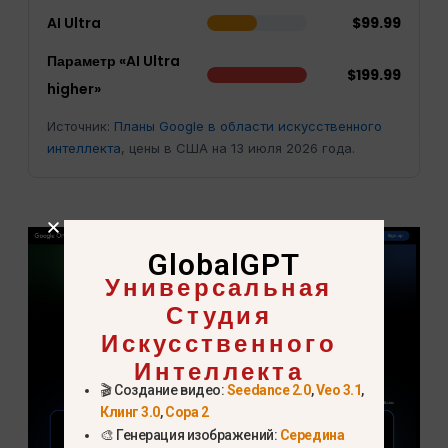
AI Ultra
$99.99
Параметр «AI Ultra
$199.99
higher»
Источник:
Планы Google в области искусственного
интеллекта
, цены в США на 13 июля 2026 года.
GlobalGPT
Универсальная
Студия
Искусственного
Интеллекта
🎬 Создание видео:
Seedance 2.0
,
Veo 3.1
,
Клинг 3.0
,
Сора 2
🎨 Генерация изображений:
Середина