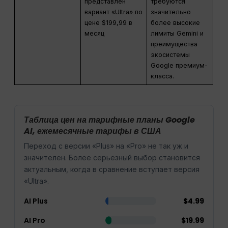
представлен
требуются
вариант «Ultra» по
значительно
цене $199,99 в
более высокие
месяц
лимиты Gemini и
преимущества
экосистемы
Google премиум-
класса.
Таблица цен на тарифные планы Google
AI, ежемесячные тарифы в США
Переход с версии «Plus» на «Pro» не так уж и
значителен. Более серьезный выбор становится
актуальным, когда в сравнение вступает версия
«Ultra».
AI Plus
$4.99
AI Pro
$19.99