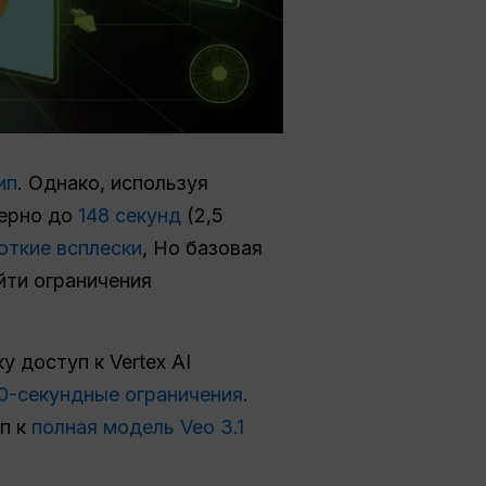
ип
. Однако, используя
мерно до
148 секунд
(2,5
откие всплески
, Но базовая
йти ограничения
 доступ к Vertex AI
0-секундные ограничения
.
п к
полная модель Veo 3.1