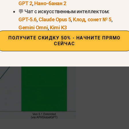
GPT 2
,
Нано-банан 2
зможности модели ознакомьтесь с нашими
полное 
💬 Чат с искусственным интеллектом:
GPT-5.6
,
Claude Opus 5
,
Клод, сонет № 5
,
Gemini Omni
,
Kimi K3
ПОЛУЧИТЕ СКИДКУ 50% - НАЧНИТЕ ПРЯМО
СЕЙЧАС