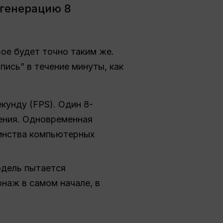
 генерацию 8
рое будет точно таким же.
пись” в течение минуты, как
екунду (FPS). Один 8-
ения. Одновременная
шинства компьютерных
одель пытается
онаж в самом начале, в