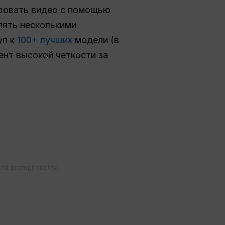
ровать видео с помощью
лять несколькими
уп к
100+ лучших
модели (в
ент высокой четкости за