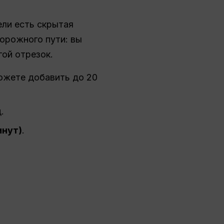
ели есть скрытая
орожного пути: вы
гой отрезок.
можете добавить до 20
.
инут)
.