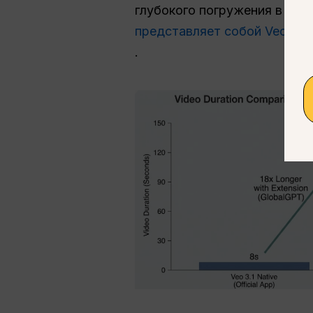
глубокого погружения в во
представляет собой Veo 3.1
.