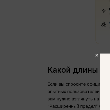
Какой длины мо
Если вы спросите официальн
опытных пользователей, то 
вам нужно взглянуть на два 
“Расширенный предел” (то, 