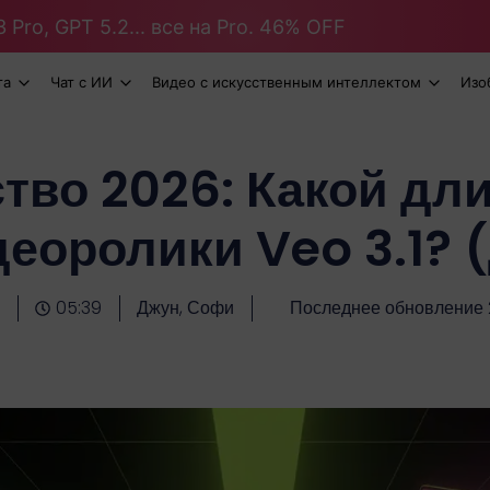
 Pro, GPT 5.2... все на Pro. 46% OFF
та
Чат с ИИ
Видео с искусственным интеллектом
Изо
тво 2026: Какой дл
еоролики Veo 3.1? (
05:39
Джун, Софи
Последнее обновление 