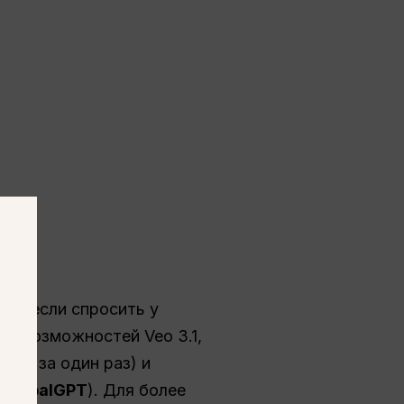
.1?
 Но если спросить у
лы возможностей Veo 3.1,
лает за один раз) и
к
GlobalGPT
). Для более