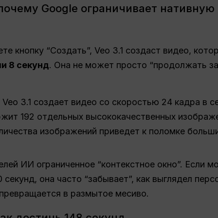
почему Google ограничивает нативную
те кнопку “Создать”, Veo 3.1 создаст видео, кото
и 8 секунд
. Она не может просто “продолжать за
Veo 3.1 создает видео со скоростью 24 кадра в с
ржит 192 отдельных высококачественных изображ
оличества изображений приведет к поломке боль
лей ИИ ограниченное “контекстное окно”. Если м
 секунд, она часто “забывает”, как выглядел перс
 превращается в размытое месиво.
ак достичь 148 секунд